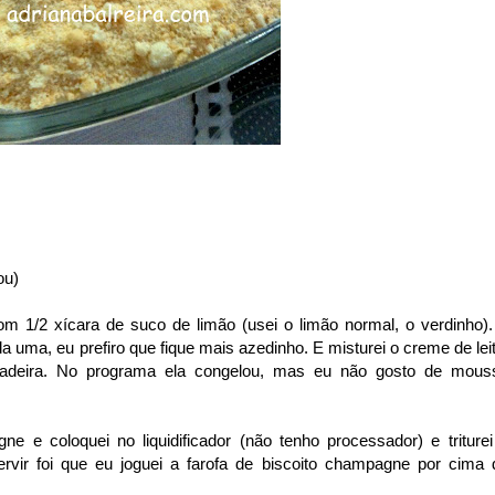
ou)
com 1/2 xícara de suco de limão (usei o limão normal, o verdinho).
a uma, eu prefiro que fique mais azedinho. E misturei o creme de leit
ladeira. No programa ela congelou, mas eu não gosto de mous
e e coloquei no liquidificador (não tenho processador) e triturei
vir foi que eu joguei a farofa de biscoito champagne por cima 