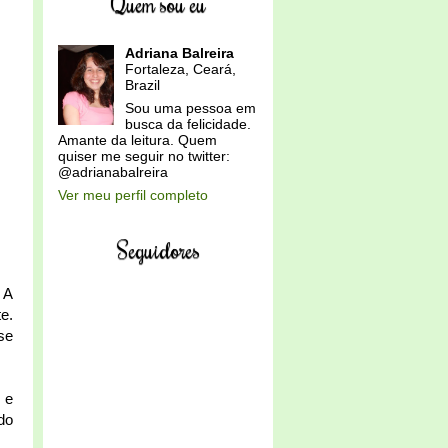
Quem sou eu
Adriana Balreira
Fortaleza, Ceará,
Brazil
Sou uma pessoa em
busca da felicidade.
Amante da leitura. Quem
quiser me seguir no twitter:
@adrianabalreira
Ver meu perfil completo
Seguidores
 A
e.
se
 e
do