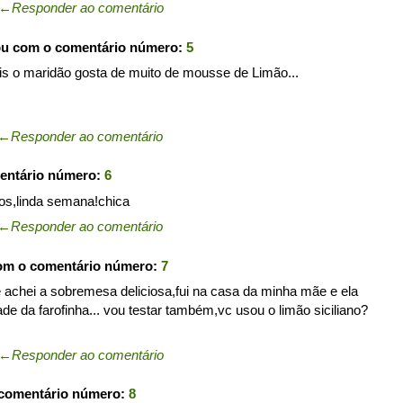
←
Responder ao comentário
ou com o comentário número:
5
ois o maridão gosta de muito de mousse de Limão...
←
Responder ao comentário
entário número:
6
jos,linda semana!chica
←
Responder ao comentário
com o comentário número:
7
achei a sobremesa deliciosa,fui na casa da minha mãe e ela
e da farofinha... vou testar também,vc usou o limão siciliano?
←
Responder ao comentário
 comentário número:
8