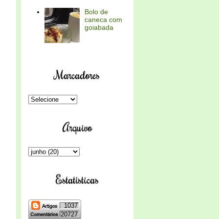
Bolo de
caneca com
goiabada
Marcadores
Arquivo
Estatísticas
1037
20727