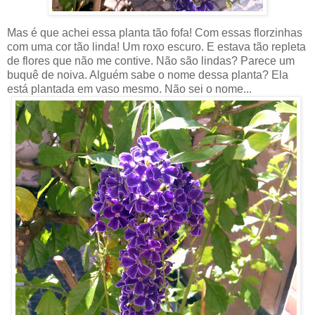
Mas é que achei essa planta tão fofa! Com essas florzinhas
com uma cor tão linda! Um roxo escuro. E estava tão repleta
de flores que não me contive. Não são lindas? Parece um
buquê de noiva. Alguém sabe o nome dessa planta? Ela
está plantada em vaso mesmo. Não sei o nome...