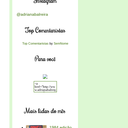
Instagram
@adrianabalreira
Top Comentaristas
Top Comentaristas
by
SemNome
Para você
Mais lidas do mês
1984 edição