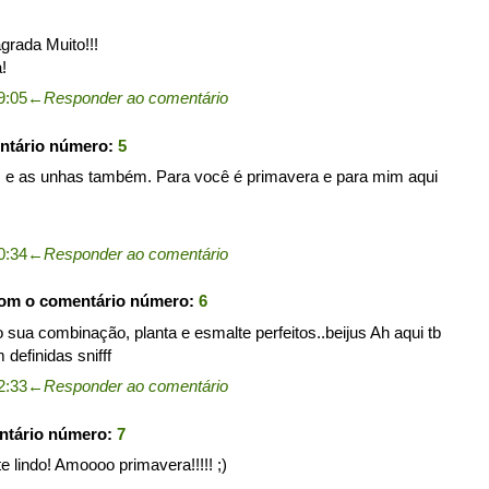
grada Muito!!!
!
9:05
←
Responder ao comentário
ntário número:
5
as e as unhas também. Para você é primavera e para mim aqui
0:34
←
Responder ao comentário
com o comentário número:
6
o sua combinação, planta e esmalte perfeitos..beijus Ah aqui tb
definidas snifff
2:33
←
Responder ao comentário
ntário número:
7
e lindo! Amoooo primavera!!!!! ;)