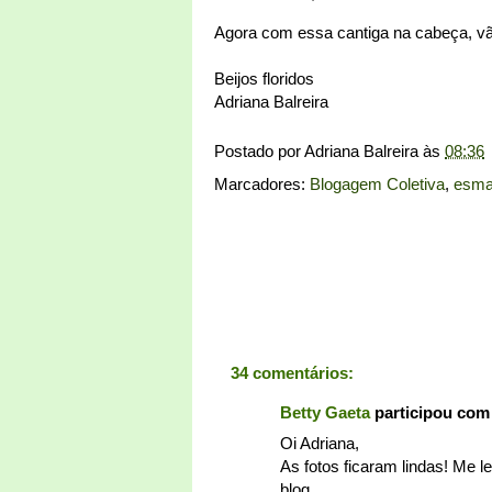
Agora com essa cantiga na cabeça, vã
Beijos floridos
Adriana Balreira
Postado por
Adriana Balreira
às
08:36
Marcadores:
Blogagem Coletiva
,
esma
34 comentários:
Betty Gaeta
participou com
Oi Adriana,
As fotos ficaram lindas! Me l
blog.