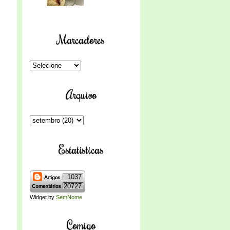
Marcadores
Arquivo
Estatísticas
1037
20727
Widget by
SemNome
Comigo