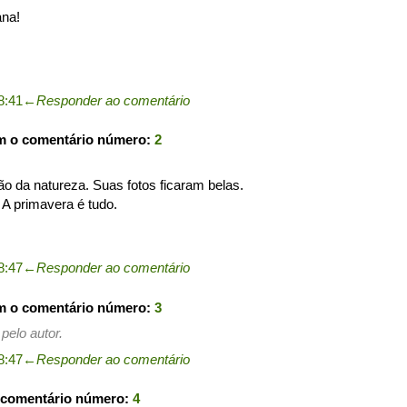
ana!
8:41
←
Responder ao comentário
m o comentário número:
2
ção da natureza. Suas fotos ficaram belas.
. A primavera é tudo.
8:47
←
Responder ao comentário
m o comentário número:
3
pelo autor.
8:47
←
Responder ao comentário
 comentário número:
4