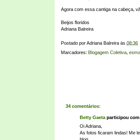
Agora com essa cantiga na cabeça, vã
Beijos floridos
Adriana Balreira
Postado por
Adriana Balreira
às
08:36
Marcadores:
Blogagem Coletiva
,
esma
34 comentários:
Betty Gaeta
participou com
Oi Adriana,
As fotos ficaram lindas! Me l
blog.