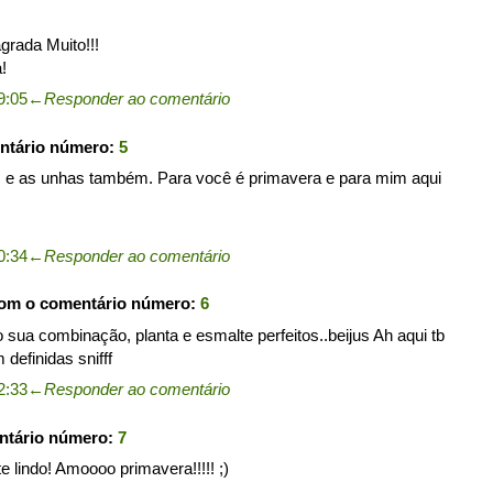
grada Muito!!!
!
9:05
←
Responder ao comentário
ntário número:
5
as e as unhas também. Para você é primavera e para mim aqui
0:34
←
Responder ao comentário
com o comentário número:
6
o sua combinação, planta e esmalte perfeitos..beijus Ah aqui tb
definidas snifff
2:33
←
Responder ao comentário
ntário número:
7
e lindo! Amoooo primavera!!!!! ;)