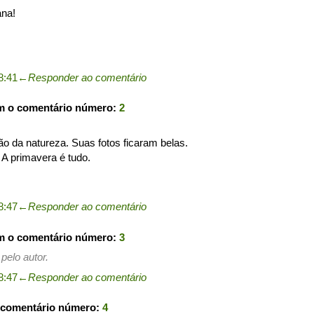
ana!
8:41
←
Responder ao comentário
m o comentário número:
2
ção da natureza. Suas fotos ficaram belas.
. A primavera é tudo.
8:47
←
Responder ao comentário
m o comentário número:
3
pelo autor.
8:47
←
Responder ao comentário
 comentário número:
4