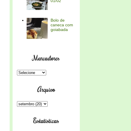
01/02
Bolo de
caneca com
goiabada
Marcadores
Arquivo
Estatísticas