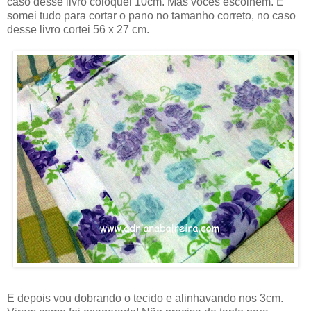
caso desse livro coloquei 10cm. Mas vocês escolhem. E
somei tudo para cortar o pano no tamanho correto, no caso
desse livro cortei 56 x 27 cm.
E depois vou dobrando o tecido e alinhavando nos 3cm.