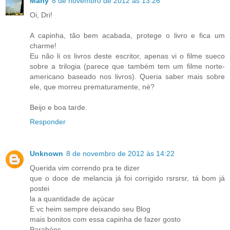
Marly
8 de novembro de 2012 às 13:26
Oi, Dri!
A capinha, tão bem acabada, protege o livro e fica um
charme!
Eu não li os livros deste escritor, apenas vi o filme sueco
sobre a trilogia (parece que também tem um filme norte-
americano baseado nos livros). Queria saber mais sobre
ele, que morreu prematuramente, né?
Beijo e boa tarde.
Responder
Unknown
8 de novembro de 2012 às 14:22
Querida vim correndo pra te dizer
que o doce de melancia já foi corrigido rsrsrsr, tá bom já
postei
la a quantidade de açúcar
E vc heim sempre deixando seu Blog
mais bonitos com essa capinha de fazer gosto
Parabéns