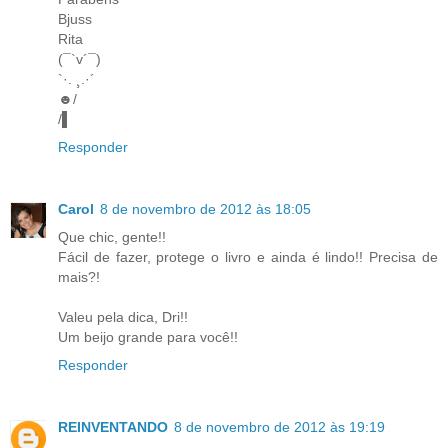
Bjuss
Rita
‎(¯`v´¯)
`·. ¸.·´
☻/
/▌
Responder
Carol
8 de novembro de 2012 às 18:05
Que chic, gente!!
Fácil de fazer, protege o livro e ainda é lindo!! Precisa de
mais?!
Valeu pela dica, Dri!!
Um beijo grande para você!!
Responder
REINVENTANDO
8 de novembro de 2012 às 19:19