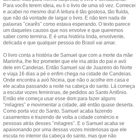
Para vocês terem ideia, eu li o livro de uma só vez. Comecei
e acabei no mesmo dia! A leitura é tão gostosa, tão fluida,
que não dá vontade de largar o livro. E não tem nada de
palavras "cearês" como estava esperando. O texto parece
um daqueles causos que nos envolve e que queremos
saber como termina. E é uma história linda, envolvente,
delicada e que qualquer pessoa do Brasil vai amar.
O livro conta a história de Samuel que com a morte da mãe
Mariinha, lhe fez prometer que ele iria atrás do pai e avó
dele em Candeias. Então Samuel sai de Juazeiro do Norte
e viaja 16 dias a pé e enfim chega na cidade de Candeias.
Onde encontra a avó Niceia, que não o acolhe em casa e
ele acaba passando a noite na cabeça do santo. Lá começa
a escutar vozes femininas, de pedidos ao Santo Antônio.
Então ele começa usar esse dom para fazer alguns
"milagres" e movimentar a cidade, até então quase deserta.
Como porta voz do Santo, Samuel acaba fazendo
casamentos e trazendo de volta a cidade comércio e
pessoas atrás desses "milagres". E o Samuel acaba se
apaixonando por uma dessas vozes misteriosas que ele
escuta no interior da cabeça do santo, mas que não