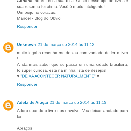
Adriana
, adorei essa sua dica. Gosto desse tipo de livros e
sua resenha foi ótima. Você é muito inteligente!
Um beijo no coração,
Manoel - Blog do Óbvio
Responder
Unknown
21 de março de 2014 às 11:12
muito legal a resenha me deixou com vontade de ler o livro
!
Ainda mais saber que se passa em uma cidade brasileira,
to super curiosa, esta na minha lista de desejos!
♥
"DEIXA ACONTECER NATURALMENTE"
♥
Responder
Adelaide Araçai
21 de março de 2014 às 11:19
Adoro quando o livro nos envolve. Vou deixar anotado para
ler.
Abraços