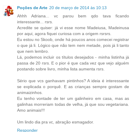
Poções de Arte
20 de março de 2014 às 10:13
Ahhh Adriana... vc parou bem qdo tava ficando
interessante... rsrs.
Acredite se quiser: já vi esse nome Madeiusa, Madeinusa
por aqui, agora fiquei curiosa com a origem rsrsrs.
Eu estou no Skoob, onde há poucos anos comecei registrar
o que já li. Lógico que não tem nem metade, pois já li tanto
que nem lembro.
Lá, podemos incluir os títulos desejados - minha listinha já
passa de 20 rsrs. E o pior é que cada vez que vejo alguém
postando sobre livro, minha lista aumenta rsrs.
Sério que vcs ganhavam pintinhos? A ideia é interessante
se explicada o porquê. E as crianças sempre gostam de
animaizinhos.
Eu tenho vontade de ter um galinheiro em casa, mas as
galinhas morreriam todas de velha, já que sou vegetariana.
Amo animais!!!
Um lindo dia pra vc, abração esmagador.
Responder