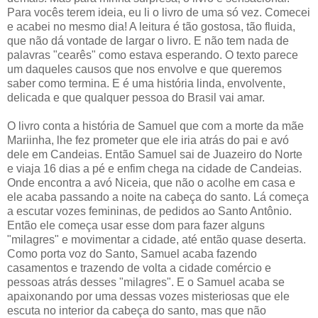
Para vocês terem ideia, eu li o livro de uma só vez. Comecei
e acabei no mesmo dia! A leitura é tão gostosa, tão fluida,
que não dá vontade de largar o livro. E não tem nada de
palavras "cearês" como estava esperando. O texto parece
um daqueles causos que nos envolve e que queremos
saber como termina. E é uma história linda, envolvente,
delicada e que qualquer pessoa do Brasil vai amar.
O livro conta a história de Samuel que com a morte da mãe
Mariinha, lhe fez prometer que ele iria atrás do pai e avó
dele em Candeias. Então Samuel sai de Juazeiro do Norte
e viaja 16 dias a pé e enfim chega na cidade de Candeias.
Onde encontra a avó Niceia, que não o acolhe em casa e
ele acaba passando a noite na cabeça do santo. Lá começa
a escutar vozes femininas, de pedidos ao Santo Antônio.
Então ele começa usar esse dom para fazer alguns
"milagres" e movimentar a cidade, até então quase deserta.
Como porta voz do Santo, Samuel acaba fazendo
casamentos e trazendo de volta a cidade comércio e
pessoas atrás desses "milagres". E o Samuel acaba se
apaixonando por uma dessas vozes misteriosas que ele
escuta no interior da cabeça do santo, mas que não