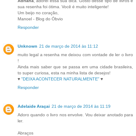
Adriana
, adorei essa sua dica. Gosto desse tipo de livros e
sua resenha foi ótima. Você é muito inteligente!
Um beijo no coração,
Manoel - Blog do Óbvio
Responder
Unknown
21 de março de 2014 às 11:12
muito legal a resenha me deixou com vontade de ler o livro
!
Ainda mais saber que se passa em uma cidade brasileira,
to super curiosa, esta na minha lista de desejos!
♥
"DEIXA ACONTECER NATURALMENTE"
♥
Responder
Adelaide Araçai
21 de março de 2014 às 11:19
Adoro quando o livro nos envolve. Vou deixar anotado para
ler.
Abraços