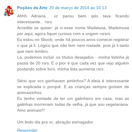
Poções de Arte
20 de março de 2014 às 10:13
Ahhh Adriana... vc parou bem qdo tava ficando
interessante... rsrs.
Acredite se quiser: já vi esse nome Madeiusa, Madeinusa
por aqui, agora fiquei curiosa com a origem rsrsrs.
Eu estou no Skoob, onde há poucos anos comecei registrar
o que já li. Lógico que não tem nem metade, pois já li tanto
que nem lembro.
Lá, podemos incluir os títulos desejados - minha listinha já
passa de 20 rsrs. E o pior é que cada vez que vejo alguém
postando sobre livro, minha lista aumenta rsrs.
Sério que vcs ganhavam pintinhos? A ideia é interessante
se explicada o porquê. E as crianças sempre gostam de
animaizinhos.
Eu tenho vontade de ter um galinheiro em casa, mas as
galinhas morreriam todas de velha, já que sou vegetariana.
Amo animais!!!
Um lindo dia pra vc, abração esmagador.
Responder