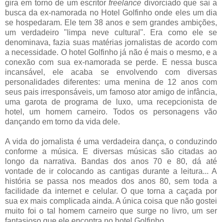
gira em torno de um escritor
freelance
divorciado que sai a
busca da ex-namorada no Hotel Golfinho onde eles um dia
se hospedaram. Ele tem 38 anos e sem grandes ambições,
um verdadeiro "limpa neve cultural". Era como ele se
denominava, fazia suas matérias jornalistas de acordo com
a necessidade. O hotel Golfinho já não é mais o mesmo, e a
conexão com sua ex-namorada se perde. E nessa busca
incansável, ele acaba se envolvendo com diversas
personalidades diferentes: uma menina de 12 anos com
seus pais irresponsáveis, um famoso ator amigo de infância,
uma garota de programa de luxo, uma recepcionista de
hotel, um homem carneiro. Todos os personagens vão
dançando em torno da vida dele.
A vida do jornalista é uma verdadeira dança, o conduzindo
conforme a música. E diversas músicas são citadas ao
longo da narrativa. Bandas dos anos 70 e 80, dá até
vontade de ir colocando as cantigas durante a leitura... A
história se passa nos meados dos anos 80, sem toda a
facilidade da internet e celular. O que torna a caçada por
sua ex mais complicada ainda. A única coisa que não gostei
muito foi o tal homem carneiro que surge no livro, um ser
fantasioso que ele encontra no hotel Golfinho.