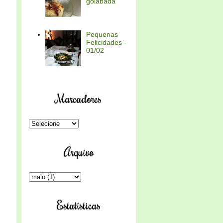
goiabada
Pequenas
Felicidades -
01/02
Marcadores
Arquivo
Estatísticas