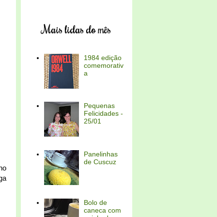
Mais lidas do mês
1984 edição
comemorativ
a
Pequenas
Felicidades -
25/01
Panelinhas
de Cuscuz
ho
ga
Bolo de
caneca com