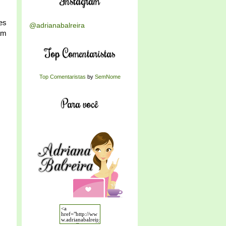
Instagram
es
@adrianabalreira
am
Top Comentaristas
Top Comentaristas
by
SemNome
Para você