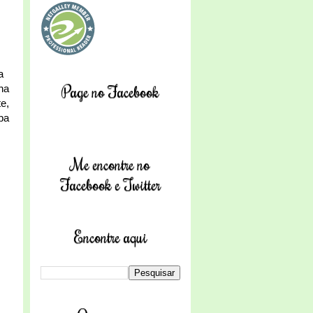
a
Page no Facebook
na
e,
ba
Me encontre no
Facebook e Twitter
Encontre aqui