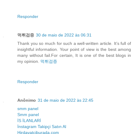
Responder
먹튀검증
30 de maio de 2022 às 06:31
Thank you so much for such a well-written article. It’s full of
insightful information. Your point of view is the best among
many without fail.For certain, It is one of the best blogs in
my opinion.
먹튀검증
Responder
Anônimo
31 de maio de 2022 às 22:45
smm panel
Smm panel
İS İLANLARİ
İnstagram Takipçi Satın Al
Hirdavatciburada.com