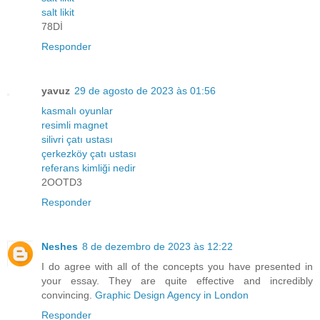
salt likit
78Dİ
Responder
yavuz
29 de agosto de 2023 às 01:56
kasmalı oyunlar
resimli magnet
silivri çatı ustası
çerkezköy çatı ustası
referans kimliği nedir
2OOTD3
Responder
Neshes
8 de dezembro de 2023 às 12:22
I do agree with all of the concepts you have presented in
your essay. They are quite effective and incredibly
convincing.
Graphic Design Agency in London
Responder