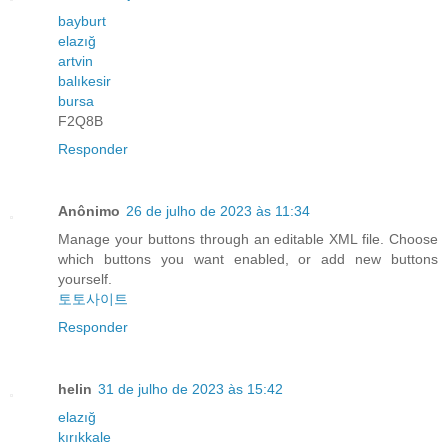
bayburt
elazığ
artvin
balıkesir
bursa
F2Q8B
Responder
Anônimo
26 de julho de 2023 às 11:34
Manage your buttons through an editable XML file. Choose
which buttons you want enabled, or add new buttons
yourself.
토토사이트
Responder
helin
31 de julho de 2023 às 15:42
elazığ
kırıkkale