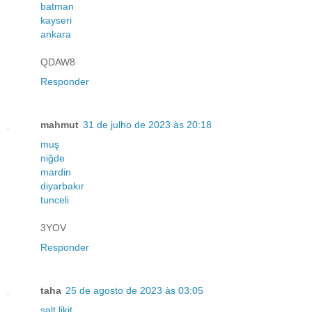
batman
kayseri
ankara
QDAW8
Responder
mahmut
31 de julho de 2023 às 20:18
muş
niğde
mardin
diyarbakır
tunceli
3YOV
Responder
taha
25 de agosto de 2023 às 03:05
salt likit