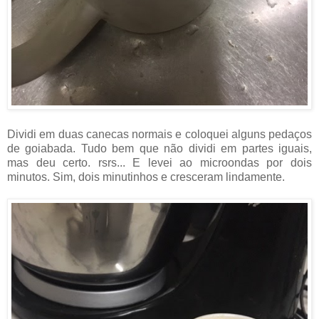
Dividi em duas canecas normais e coloquei alguns pedaços
de goiabada. Tudo bem que não dividi em partes iguais,
mas deu certo. rsrs... E levei ao microondas por dois
minutos. Sim, dois minutinhos e cresceram lindamente.