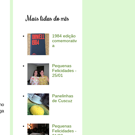
Mais lidas do mês
1984 edição
comemorativ
a
Pequenas
Felicidades -
25/01
Panelinhas
de Cuscuz
ho
ga
Pequenas
Felicidades -