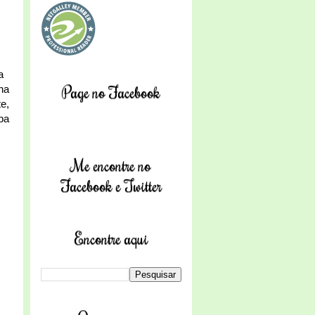
a
Page no Facebook
na
e,
ba
Me encontre no
Facebook e Twitter
Encontre aqui