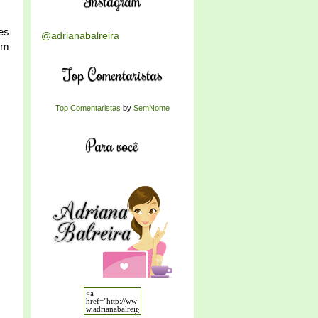
Instagram
es
@adrianabalreira
am
Top Comentaristas
Top Comentaristas
by
SemNome
Para você