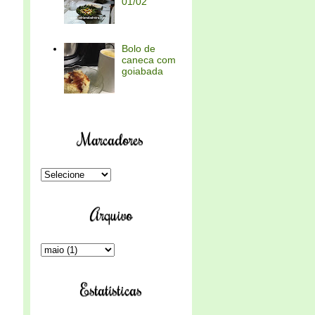
01/02
Bolo de
caneca com
goiabada
Marcadores
Arquivo
Estatísticas