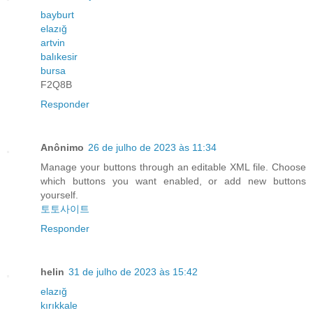
bayburt
elazığ
artvin
balıkesir
bursa
F2Q8B
Responder
Anônimo
26 de julho de 2023 às 11:34
Manage your buttons through an editable XML file. Choose
which buttons you want enabled, or add new buttons
yourself.
토토사이트
Responder
helin
31 de julho de 2023 às 15:42
elazığ
kırıkkale