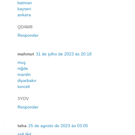
batman
kayseri
ankara
QDAW8
Responder
mahmut
31 de julho de 2023 às 20:18
muş
niğde
mardin
diyarbakır
tunceli
3YOV
Responder
taha
25 de agosto de 2023 às 03:05
salt likit