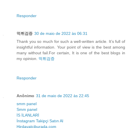
Responder
먹튀검증
30 de maio de 2022 às 06:31
Thank you so much for such a well-written article. It’s full of
insightful information. Your point of view is the best among
many without fail.For certain, It is one of the best blogs in
my opinion.
먹튀검증
Responder
Anônimo
31 de maio de 2022 às 22:45
smm panel
Smm panel
İS İLANLARİ
İnstagram Takipçi Satın Al
Hirdavatciburada.com