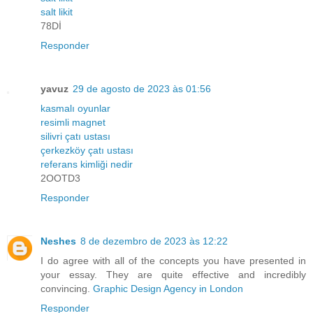
salt likit
78Dİ
Responder
yavuz
29 de agosto de 2023 às 01:56
kasmalı oyunlar
resimli magnet
silivri çatı ustası
çerkezköy çatı ustası
referans kimliği nedir
2OOTD3
Responder
Neshes
8 de dezembro de 2023 às 12:22
I do agree with all of the concepts you have presented in
your essay. They are quite effective and incredibly
convincing.
Graphic Design Agency in London
Responder