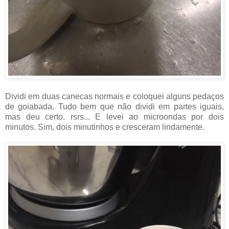
Dividi em duas canecas normais e coloquei alguns pedaços
de goiabada. Tudo bem que não dividi em partes iguais,
mas deu certo. rsrs... E levei ao microondas por dois
minutos. Sim, dois minutinhos e cresceram lindamente.