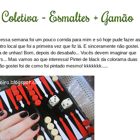
Coletiva - Esmaltes + Gamão
essa semana foi um pouco corrida para mim e só hoje pude fazer a
ro local que foi a primeira vez que fiz lá. E sinceramente não gostei.
ia de unhas! Bom, depois do desabafo... Vocês devem imaginar que
srs... Mas vamos ao que interessa! Pintei de black da colorama duas
o gostei foi de como foi pintado mesmo! kkkkkkk.....