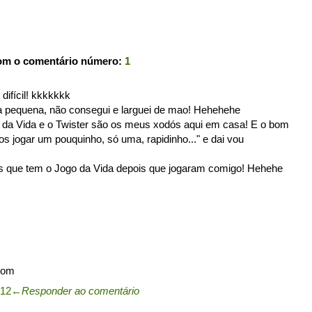
com o comentário número:
1
ifícil! kkkkkkk
ra pequena, não consegui e larguei de mao! Hehehehe
da Vida e o Twister são os meus xodós aqui em casa! E o bom
os jogar um pouquinho, só uma, rapidinho..." e dai vou
s que tem o Jogo da Vida depois que jogaram comigo! Hehehe
com
:12
←
Responder ao comentário