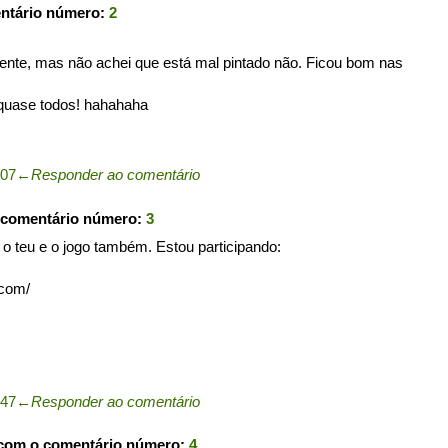
entário número:
2
erente, mas não achei que está mal pintado não. Ficou bom nas
 quase todos! hahahaha
:07
←
Responder ao comentário
 comentário número:
3
 teu e o jogo também. Estou participando:
.com/
:47
←
Responder ao comentário
 com o comentário número:
4