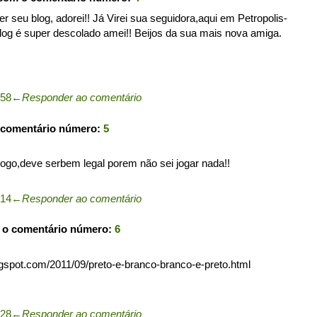
r seu blog, adorei!! Já Virei sua seguidora,aqui em Petropolis-
blog é super descolado amei!! Beijos da sua mais nova amiga.
:58
←
Responder ao comentário
 comentário número:
5
jogo,deve serbem legal porem não sei jogar nada!!
:14
←
Responder ao comentário
 o comentário número:
6
logspot.com/2011/09/preto-e-branco-branco-e-preto.html
:28
←
Responder ao comentário