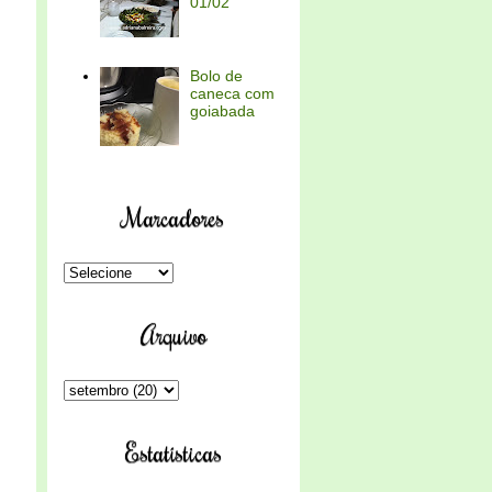
01/02
Bolo de
caneca com
goiabada
Marcadores
Arquivo
Estatísticas