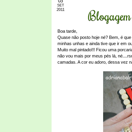
03
SET
2011
Blogagem 
Boa tarde,
Quase não posto hoje né? Bem, é que 
minhas unhas e ainda tive que ir em out
Muito mal pintado!!! Ficou uma porcar
não vou mais por meus pés lá, né....r
camadas. A cor eu adoro, dessa vez nã