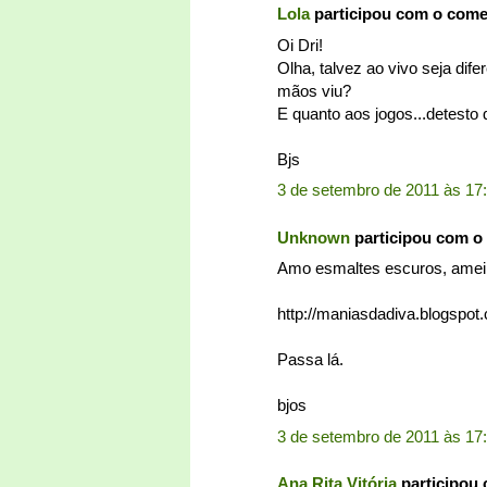
Lola
participou com o com
Oi Dri!
Olha, talvez ao vivo seja dif
mãos viu?
E quanto aos jogos...detesto
Bjs
3 de setembro de 2011 às 17
Unknown
participou com o
Amo esmaltes escuros, amei o
http://maniasdadiva.blogspot
Passa lá.
bjos
3 de setembro de 2011 às 17
Ana Rita Vitória
participou