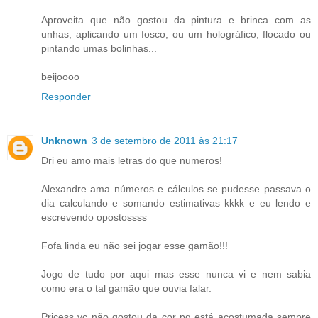
Aproveita que não gostou da pintura e brinca com as
unhas, aplicando um fosco, ou um holográfico, flocado ou
pintando umas bolinhas...
beijoooo
Responder
Unknown
3 de setembro de 2011 às 21:17
Dri eu amo mais letras do que numeros!
Alexandre ama números e cálculos se pudesse passava o
dia calculando e somando estimativas kkkk e eu lendo e
escrevendo opostossss
Fofa linda eu não sei jogar esse gamão!!!
Jogo de tudo por aqui mas esse nunca vi e nem sabia
como era o tal gamão que ouvia falar.
Pricess vc não gostou da cor pq está acostumada sempre