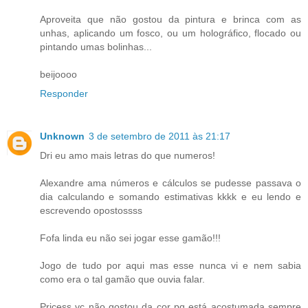
Aproveita que não gostou da pintura e brinca com as
unhas, aplicando um fosco, ou um holográfico, flocado ou
pintando umas bolinhas...
beijoooo
Responder
Unknown
3 de setembro de 2011 às 21:17
Dri eu amo mais letras do que numeros!
Alexandre ama números e cálculos se pudesse passava o
dia calculando e somando estimativas kkkk e eu lendo e
escrevendo opostossss
Fofa linda eu não sei jogar esse gamão!!!
Jogo de tudo por aqui mas esse nunca vi e nem sabia
como era o tal gamão que ouvia falar.
Pricess vc não gostou da cor pq está acostumada sempre