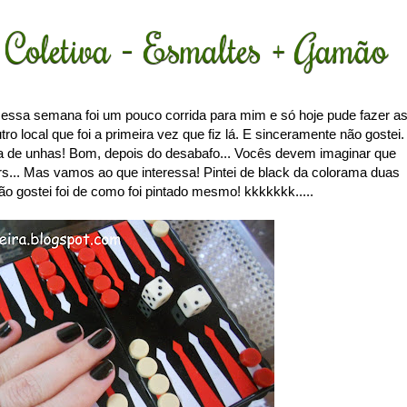
Coletiva - Esmaltes + Gamão
essa semana foi um pouco corrida para mim e só hoje pude fazer a
ro local que foi a primeira vez que fiz lá. E sinceramente não gostei.
ia de unhas! Bom, depois do desabafo... Vocês devem imaginar que
srs... Mas vamos ao que interessa! Pintei de black da colorama duas
o gostei foi de como foi pintado mesmo! kkkkkkk.....