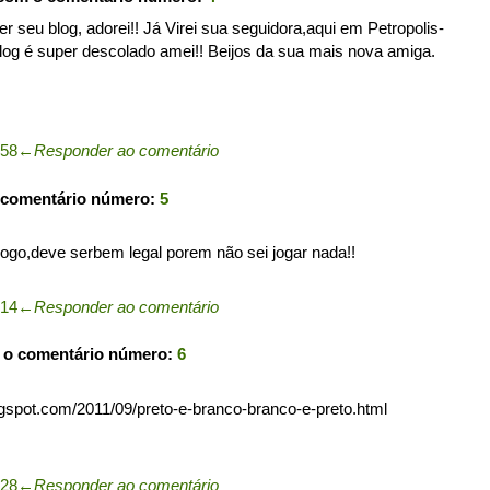
r seu blog, adorei!! Já Virei sua seguidora,aqui em Petropolis-
blog é super descolado amei!! Beijos da sua mais nova amiga.
:58
←
Responder ao comentário
 comentário número:
5
jogo,deve serbem legal porem não sei jogar nada!!
:14
←
Responder ao comentário
 o comentário número:
6
logspot.com/2011/09/preto-e-branco-branco-e-preto.html
:28
←
Responder ao comentário