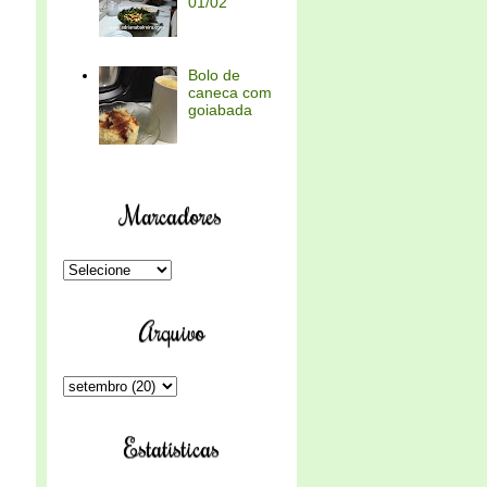
01/02
Bolo de
caneca com
goiabada
Marcadores
Arquivo
Estatísticas