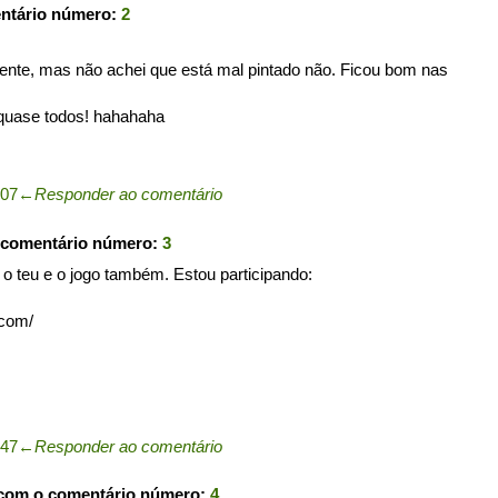
entário número:
2
erente, mas não achei que está mal pintado não. Ficou bom nas
 quase todos! hahahaha
:07
←
Responder ao comentário
 comentário número:
3
 teu e o jogo também. Estou participando:
.com/
:47
←
Responder ao comentário
 com o comentário número:
4