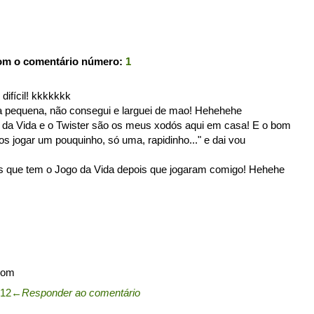
com o comentário número:
1
ifícil! kkkkkkk
ra pequena, não consegui e larguei de mao! Hehehehe
da Vida e o Twister são os meus xodós aqui em casa! E o bom
os jogar um pouquinho, só uma, rapidinho..." e dai vou
s que tem o Jogo da Vida depois que jogaram comigo! Hehehe
com
:12
←
Responder ao comentário