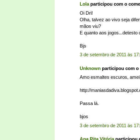
Lola
participou com o com
Oi Dri!
Olha, talvez ao vivo seja dif
mãos viu?
E quanto aos jogos...detesto
Bjs
3 de setembro de 2011 às 17
Unknown
participou com o
Amo esmaltes escuros, amei o
http://maniasdadiva.blogspot
Passa lá.
bjos
3 de setembro de 2011 às 17
Ana Rita Vitória
participou