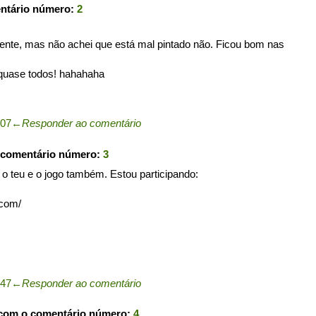
entário número:
2
erente, mas não achei que está mal pintado não. Ficou bom nas
 quase todos! hahahaha
:07
←
Responder ao comentário
 comentário número:
3
 teu e o jogo também. Estou participando:
.com/
:47
←
Responder ao comentário
 com o comentário número:
4