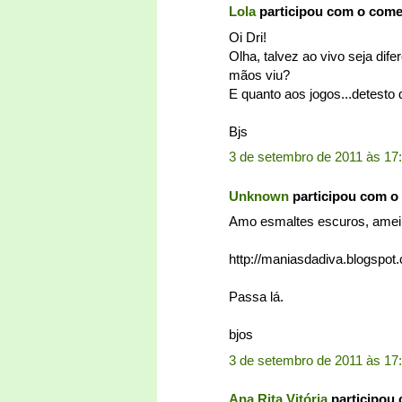
Lola
participou com o com
Oi Dri!
Olha, talvez ao vivo seja dif
mãos viu?
E quanto aos jogos...detesto
Bjs
3 de setembro de 2011 às 17
Unknown
participou com o
Amo esmaltes escuros, amei o
http://maniasdadiva.blogspot
Passa lá.
bjos
3 de setembro de 2011 às 17
Ana Rita Vitória
participou