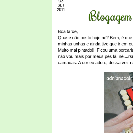
03
SET
2011
Blogagem 
Boa tarde,
Quase não posto hoje né? Bem, é que 
minhas unhas e ainda tive que ir em out
Muito mal pintado!!! Ficou uma porcar
não vou mais por meus pés lá, né....r
camadas. A cor eu adoro, dessa vez nã