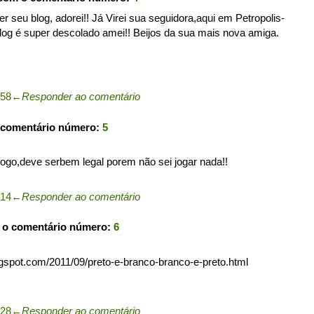
r seu blog, adorei!! Já Virei sua seguidora,aqui em Petropolis-
blog é super descolado amei!! Beijos da sua mais nova amiga.
:58
←
Responder ao comentário
 comentário número:
5
jogo,deve serbem legal porem não sei jogar nada!!
:14
←
Responder ao comentário
 o comentário número:
6
logspot.com/2011/09/preto-e-branco-branco-e-preto.html
:28
←
Responder ao comentário