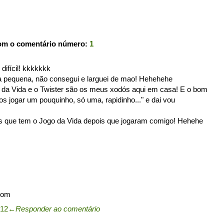
com o comentário número:
1
ifícil! kkkkkkk
ra pequena, não consegui e larguei de mao! Hehehehe
da Vida e o Twister são os meus xodós aqui em casa! E o bom
os jogar um pouquinho, só uma, rapidinho..." e dai vou
s que tem o Jogo da Vida depois que jogaram comigo! Hehehe
com
:12
←
Responder ao comentário