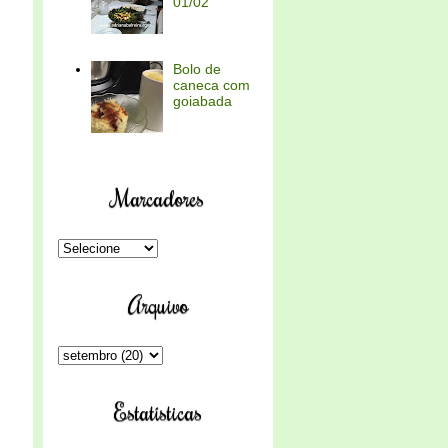
01/02
Bolo de
caneca com
goiabada
Marcadores
Arquivo
Estatísticas