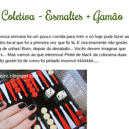
Coletiva - Esmaltes + Gamão
essa semana foi um pouco corrida para mim e só hoje pude fazer a
ro local que foi a primeira vez que fiz lá. E sinceramente não gostei.
ia de unhas! Bom, depois do desabafo... Vocês devem imaginar que
srs... Mas vamos ao que interessa! Pintei de black da colorama duas
o gostei foi de como foi pintado mesmo! kkkkkkk.....