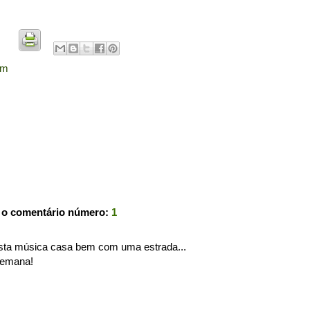
em
 o comentário número:
1
sta música casa bem com uma estrada...
semana!