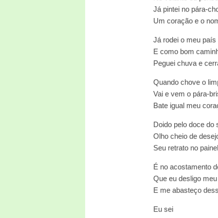
Já pintei no pára-c
Um coração e o nom
Já rodei o meu país 
E como bom caminh
Peguei chuva e cer
Quando chove o lim
Vai e vem o pára-br
Bate igual meu cora
Doido pelo doce do 
Olho cheio de desej
Seu retrato no paine
É no acostamento d
Que eu desligo meu
E me abasteço des
Eu sei