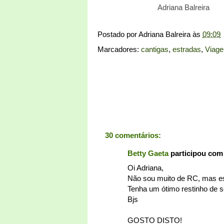
Adriana Balreira
Postado por
Adriana Balreira
às
09:09
Marcadores:
cantigas
,
estradas
,
Viag
30 comentários:
Betty Gaeta
participou com
Oi Adriana,
Não sou muito de RC, mas e
Tenha um ótimo restinho de 
Bjs
GOSTO DISTO!