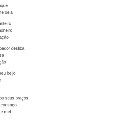
hoque
e dela
inteiro
oneiro
ração
pador desliza
isa
ção
seu beijo
o
l
os seus braços
 cansaço
se mel