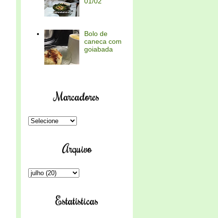
01/02
Bolo de
caneca com
goiabada
Marcadores
Arquivo
Estatísticas