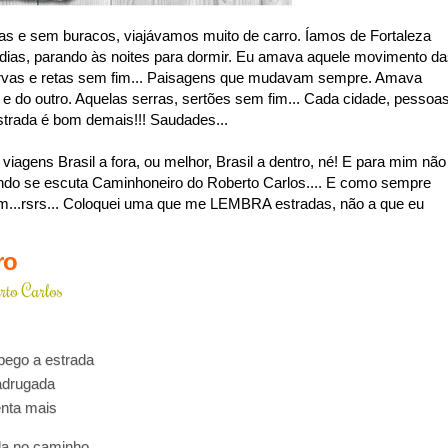
s e sem buracos, viajávamos muito de carro. Íamos de Fortaleza
 dias, parando às noites para dormir. Eu amava aquele movimento d
urvas e retas sem fim... Paisagens que mudavam sempre. Amava
 e do outro. Aquelas serras, sertões sem fim... Cada cidade, pessoa
estrada é bom demais!!! Saudades...
agens Brasil a fora, ou melhor, Brasil a dentro, né! E para mim não
ndo se escuta Caminhoneiro do Roberto Carlos.... E como sempre
...rsrs... Coloquei uma que me LEMBRA estradas, não a que eu
ro
rto Carlos
pego a estrada
adrugada
nta mais
la no caminho