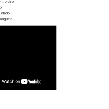
ntro dela
o
uidado
banguela