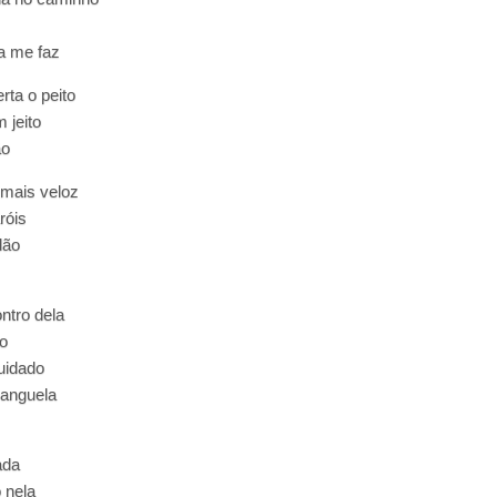
a me faz
rta o peito
 jeito
ão
 mais veloz
róis
dão
ntro dela
o
uidado
banguela
ada
 nela