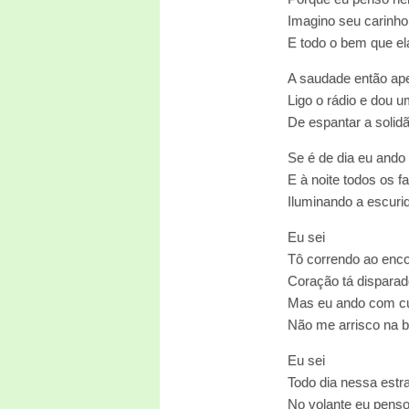
Imagino seu carinho
E todo o bem que el
A saudade então ape
Ligo o rádio e dou um
De espantar a solid
Se é de dia eu ando
E à noite todos os fa
Iluminando a escuri
Eu sei
Tô correndo ao enco
Coração tá disparad
Mas eu ando com c
Não me arrisco na 
Eu sei
Todo dia nessa estr
No volante eu penso