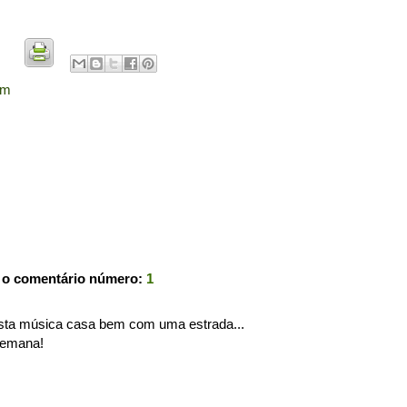
em
 o comentário número:
1
sta música casa bem com uma estrada...
semana!