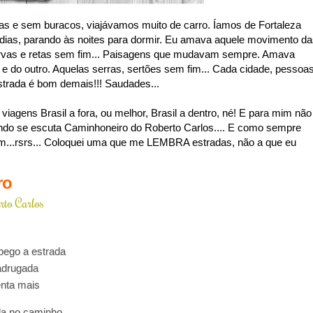
s e sem buracos, viajávamos muito de carro. Íamos de Fortaleza
 dias, parando às noites para dormir. Eu amava aquele movimento d
urvas e retas sem fim... Paisagens que mudavam sempre. Amava
 e do outro. Aquelas serras, sertões sem fim... Cada cidade, pessoa
estrada é bom demais!!! Saudades...
agens Brasil a fora, ou melhor, Brasil a dentro, né! E para mim não
ndo se escuta Caminhoneiro do Roberto Carlos.... E como sempre
...rsrs... Coloquei uma que me LEMBRA estradas, não a que eu
ro
rto Carlos
pego a estrada
adrugada
nta mais
la no caminho