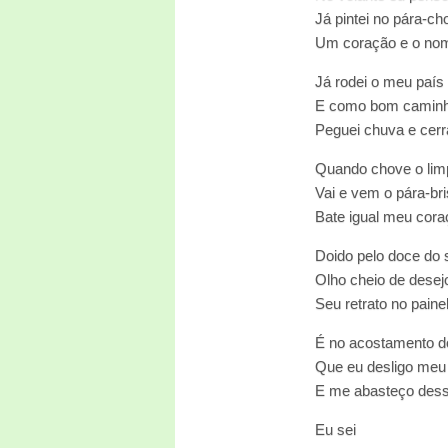
Já pintei no pára-c
Um coração e o nom
Já rodei o meu país 
E como bom caminh
Peguei chuva e cer
Quando chove o lim
Vai e vem o pára-br
Bate igual meu cora
Doido pelo doce do 
Olho cheio de desej
Seu retrato no paine
É no acostamento d
Que eu desligo meu
E me abasteço des
Eu sei