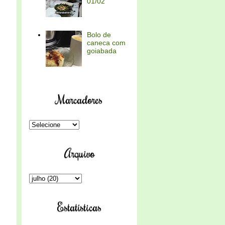
01/02
Bolo de
caneca com
goiabada
Marcadores
Arquivo
Estatísticas