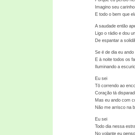
Imagino seu carinho
E todo o bem que el
A saudade então ape
Ligo o rádio e dou um
De espantar a solid
Se é de dia eu ando
E à noite todos os fa
Iluminando a escuri
Eu sei
Tô correndo ao enco
Coração tá disparad
Mas eu ando com c
Não me arrisco na 
Eu sei
Todo dia nessa estr
No volante eu penso