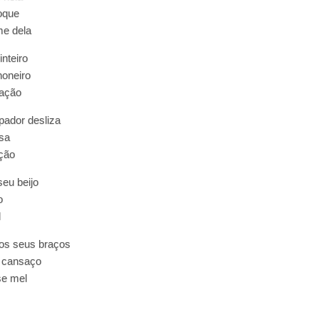
hoque
e dela
inteiro
oneiro
ração
pador desliza
isa
ção
seu beijo
o
l
os seus braços
 cansaço
se mel