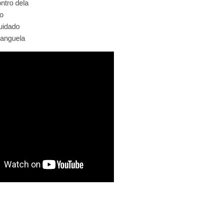
ntro dela
o
uidado
banguela