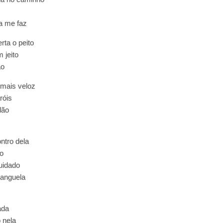
a me faz
rta o peito
 jeito
ão
 mais veloz
róis
dão
ntro dela
o
uidado
banguela
ada
 nela