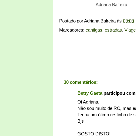
Adriana Balreira
Postado por
Adriana Balreira
às
09:09
Marcadores:
cantigas
,
estradas
,
Viag
30 comentários:
Betty Gaeta
participou com
Oi Adriana,
Não sou muito de RC, mas e
Tenha um ótimo restinho de 
Bjs
GOSTO DISTO!