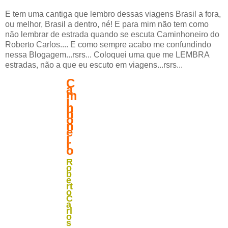
E tem uma cantiga que lembro dessas viagens Brasil a fora,
ou melhor, Brasil a dentro, né! E para mim não tem como
não lembrar de estrada quando se escuta Caminhoneiro do
Roberto Carlos.... E como sempre acabo me confundindo
nessa Blogagem...rsrs... Coloquei uma que me LEMBRA
estradas, não a que eu escuto em viagens...rsrs...
C
a
m
i
n
h
o
n
e
i
r
o
R
o
b
e
rt
o
C
a
rl
o
s