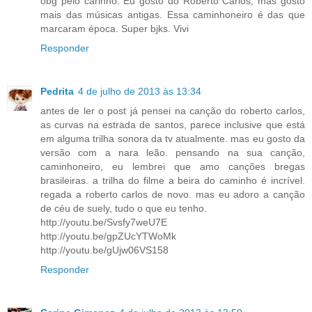
obg pelo carinho. Eu gosto do Roberto Carlos, mas gosto
mais das músicas antigas. Essa caminhoneiro é das que
marcaram época. Super bjks. Vivi
Responder
Pedrita
4 de julho de 2013 às 13:34
antes de ler o post já pensei na canção do roberto carlos,
as curvas na estrada de santos, parece inclusive que está
em alguma trilha sonora da tv atualmente. mas eu gosto da
versão com a nara leão. pensando na sua canção,
caminhoneiro, eu lembrei que amo canções bregas
brasileiras. a trilha do filme a beira do caminho é incrível.
regada a roberto carlos de novo. mas eu adoro a canção
de céu de suely, tudo o que eu tenho.
http://youtu.be/Svsfy7weU7E
http://youtu.be/gpZUcYTWoMk
http://youtu.be/gUjw06VS158
Responder