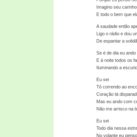
Imagino seu carinho
E todo o bem que el
A saudade então ape
Ligo o rádio e dou um
De espantar a solid
Se é de dia eu ando
E à noite todos os fa
Iluminando a escuri
Eu sei
Tô correndo ao enco
Coração tá disparad
Mas eu ando com c
Não me arrisco na 
Eu sei
Todo dia nessa estr
No volante eu penso