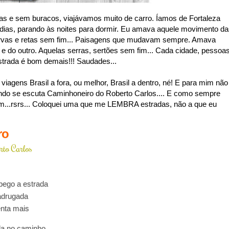
s e sem buracos, viajávamos muito de carro. Íamos de Fortaleza
 dias, parando às noites para dormir. Eu amava aquele movimento d
urvas e retas sem fim... Paisagens que mudavam sempre. Amava
 e do outro. Aquelas serras, sertões sem fim... Cada cidade, pessoa
estrada é bom demais!!! Saudades...
agens Brasil a fora, ou melhor, Brasil a dentro, né! E para mim não
ndo se escuta Caminhoneiro do Roberto Carlos.... E como sempre
...rsrs... Coloquei uma que me LEMBRA estradas, não a que eu
ro
rto Carlos
pego a estrada
adrugada
nta mais
la no caminho