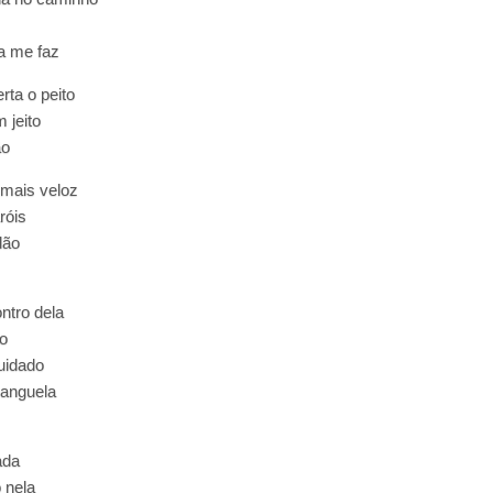
a me faz
rta o peito
 jeito
ão
 mais veloz
róis
dão
ntro dela
o
uidado
banguela
ada
 nela