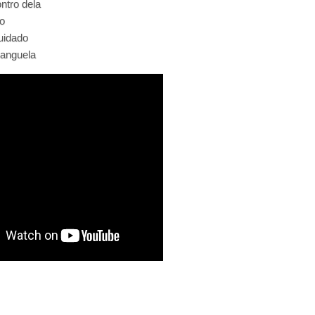
ntro dela
o
uidado
banguela