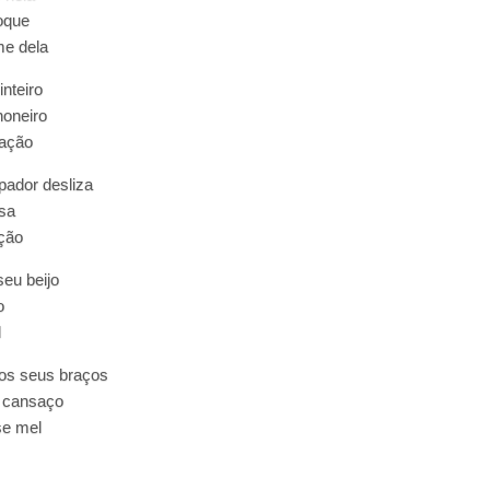
hoque
e dela
inteiro
oneiro
ração
pador desliza
isa
ção
seu beijo
o
l
os seus braços
 cansaço
se mel