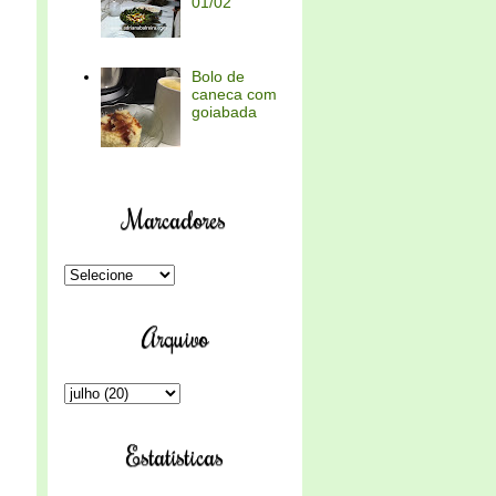
01/02
Bolo de
caneca com
goiabada
Marcadores
Arquivo
Estatísticas