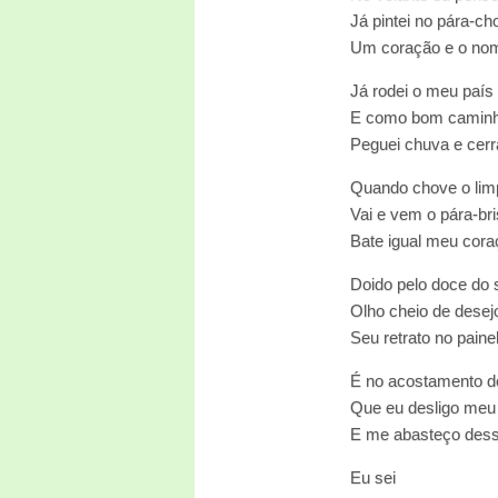
Já pintei no pára-c
Um coração e o nom
Já rodei o meu país 
E como bom caminh
Peguei chuva e cer
Quando chove o lim
Vai e vem o pára-br
Bate igual meu cora
Doido pelo doce do 
Olho cheio de desej
Seu retrato no paine
É no acostamento d
Que eu desligo meu
E me abasteço des
Eu sei