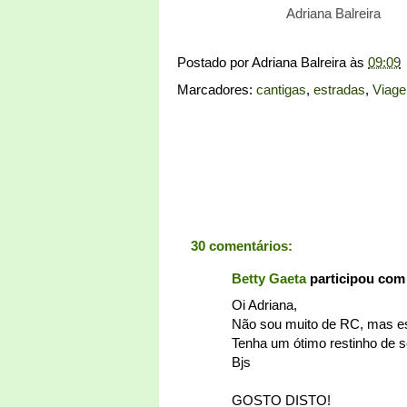
Adriana Balreira
Postado por
Adriana Balreira
às
09:09
Marcadores:
cantigas
,
estradas
,
Viag
30 comentários:
Betty Gaeta
participou com
Oi Adriana,
Não sou muito de RC, mas e
Tenha um ótimo restinho de 
Bjs
GOSTO DISTO!