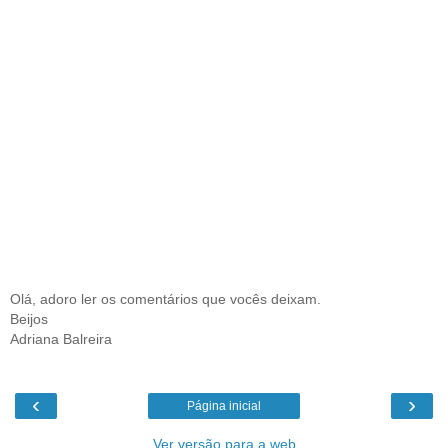
Olá, adoro ler os comentários que vocês deixam.
Beijos
Adriana Balreira
‹
›
Página inicial
Ver versão para a web