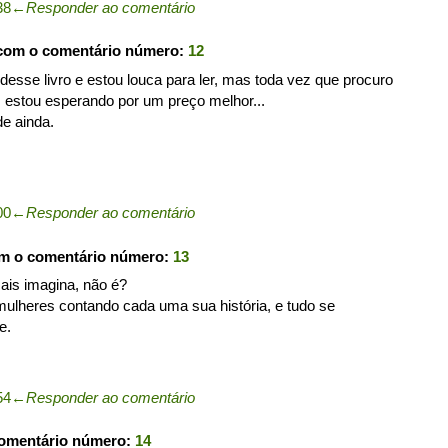
38
←
Responder ao comentário
 com o comentário número:
12
e desse livro e estou louca para ler, mas toda vez que procuro
s estou esperando por um preço melhor...
e ainda.
00
←
Responder ao comentário
om o comentário número:
13
amais imagina, não é?
mulheres contando cada uma sua história, e tudo se
e.
54
←
Responder ao comentário
comentário número:
14