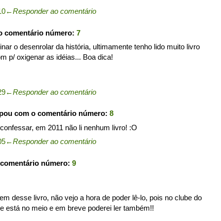
10
←
Responder ao comentário
o comentário número:
7
ginar o desenrolar da história, ultimamente tenho lido muito livro
 p/ oxigenar as idéias... Boa dica!
29
←
Responder ao comentário
ipou com o comentário número:
8
onfessar, em 2011 não li nenhum livro! :O
05
←
Responder ao comentário
 comentário número:
9
em desse livro, não vejo a hora de poder lê-lo, pois no clube do
ele está no meio e em breve poderei ler também!!