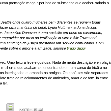
 numa promoção mega hiper boa do submarino que acabou saindo o
Seattle onde quatro mulheres bem diferentes se reúnem todas
azer uma mantinha de bebê. Lydia Hoffman, a dona da loja,
r, Jacqueline Donovan é uma socialite em crise no casamento,
 engravidar por meio da fertilização in-vitro e Alix Townsend
uma sentença da justiça prestando um serviço comunitário. Com
vente sobre o amor e a amizade. sinopse
tirado daqui
livro. Uma leitura leve e gostosa. Nada de muita descrição e enrolaçã
e 4 mulheres que acabam se encontrando em um curso de tricô e no
idas interlaçadas e tornando-as amigas. Os capítulos são separados
ivro trata de relacionamentos de amizades, amor e de família entre
a ler.