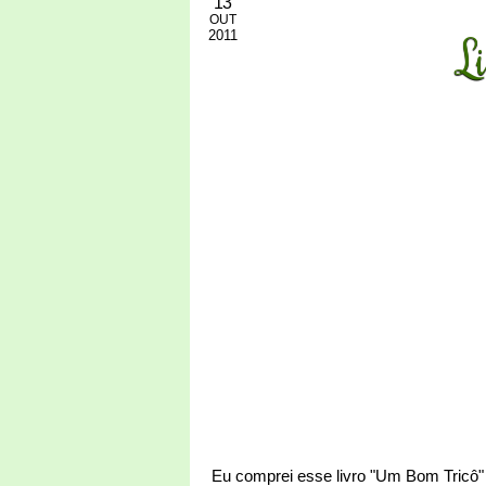
13
OUT
2011
L
Eu comprei esse livro "Um Bom Tricô"