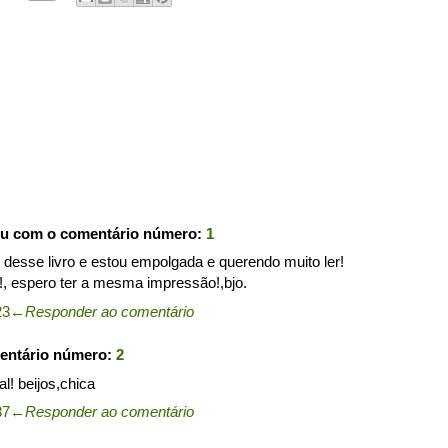
ou com o comentário número:
1
desse livro e estou empolgada e querendo muito ler!
!, espero ter a mesma impressão!,bjo.
23
←
Responder ao comentário
entário número:
2
al! beijos,chica
37
←
Responder ao comentário