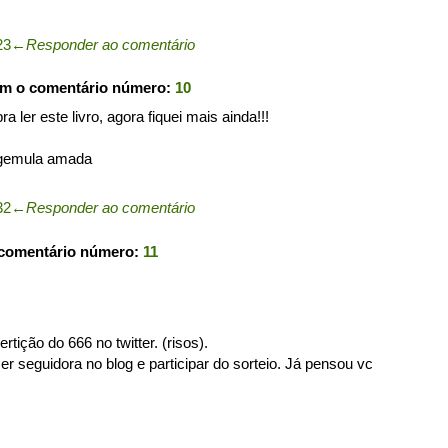
23
←
Responder ao comentário
om o comentário número:
10
ra ler este livro, agora fiquei mais ainda!!!
 gemula amada
32
←
Responder ao comentário
 comentário número:
11
tição do 666 no twitter. (risos).
er seguidora no blog e participar do sorteio. Já pensou vc