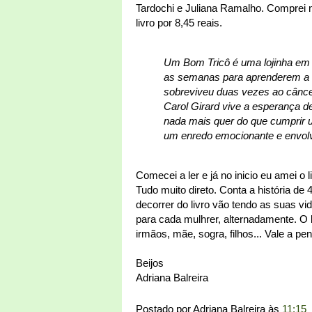
Tardochi e Juliana Ramalho. Comprei
livro por 8,45 reais.
Um Bom Tricô é uma lojinha em 
as semanas para aprenderem a f
sobreviveu duas vezes ao cânce
Carol Girard vive a esperança de
nada mais quer do que cumprir 
um enredo emocionante e envol
Comecei a ler e já no inicio eu amei o 
Tudo muito direto. Conta a história d
decorrer do livro vão tendo as suas v
para cada mulhrer, alternadamente. O l
irmãos, mãe, sogra, filhos... Vale a pen
Beijos
Adriana Balreira
Postado por
Adriana Balreira
às
11:15