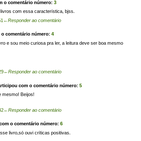
om o comentário número:
3
 livros com essa característica, bjss.
51
←
Responder ao comentário
m o comentário número:
4
livro e sou meio curiosa pra ler, a leitura deve ser boa mesmo
29
←
Responder ao comentário
rticipou com o comentário número:
5
te mesmo! Beijos!
42
←
Responder ao comentário
 com o comentário número:
6
e livro,só ouvi críticas positivas.