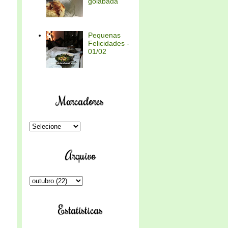
goiabada
Pequenas
Felicidades -
01/02
Marcadores
Arquivo
Estatísticas