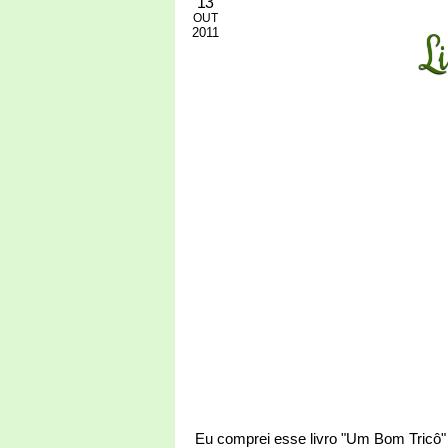
13
OUT
2011
L
Eu comprei esse livro "Um Bom Tricô"