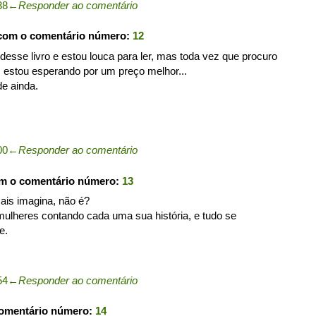
38
←
Responder ao comentário
 com o comentário número:
12
e desse livro e estou louca para ler, mas toda vez que procuro
s estou esperando por um preço melhor...
e ainda.
00
←
Responder ao comentário
om o comentário número:
13
amais imagina, não é?
mulheres contando cada uma sua história, e tudo se
e.
54
←
Responder ao comentário
comentário número:
14