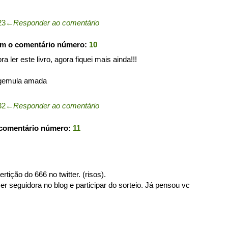
23
←
Responder ao comentário
om o comentário número:
10
ra ler este livro, agora fiquei mais ainda!!!
 gemula amada
32
←
Responder ao comentário
 comentário número:
11
tição do 666 no twitter. (risos).
er seguidora no blog e participar do sorteio. Já pensou vc