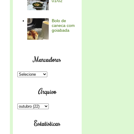
01/02
Bolo de
caneca com
goiabada
Marcadores
Arquivo
Estatísticas