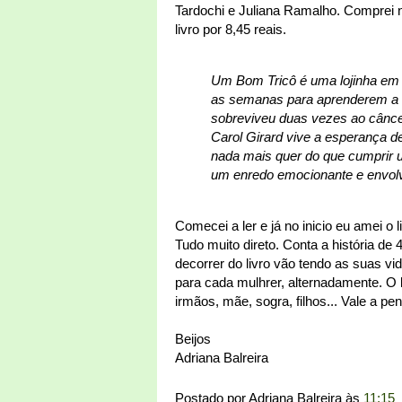
Tardochi e Juliana Ramalho. Comprei
livro por 8,45 reais.
Um Bom Tricô é uma lojinha em 
as semanas para aprenderem a f
sobreviveu duas vezes ao cânce
Carol Girard vive a esperança de
nada mais quer do que cumprir 
um enredo emocionante e envol
Comecei a ler e já no inicio eu amei o 
Tudo muito direto. Conta a história d
decorrer do livro vão tendo as suas v
para cada mulhrer, alternadamente. O l
irmãos, mãe, sogra, filhos... Vale a pen
Beijos
Adriana Balreira
Postado por
Adriana Balreira
às
11:15