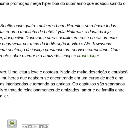
 numa promoção mega hiper boa do submarino que acabou saindo o
Seattle onde quatro mulheres bem diferentes se reúnem todas
azer uma mantinha de bebê. Lydia Hoffman, a dona da loja,
r, Jacqueline Donovan é uma socialite em crise no casamento,
 engravidar por meio da fertilização in-vitro e Alix Townsend
uma sentença da justiça prestando um serviço comunitário. Com
vente sobre o amor e a amizade. sinopse
tirado daqui
livro. Uma leitura leve e gostosa. Nada de muita descrição e enrolaçã
e 4 mulheres que acabam se encontrando em um curso de tricô e no
idas interlaçadas e tornando-as amigas. Os capítulos são separados
ivro trata de relacionamentos de amizades, amor e de família entre
a ler.