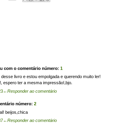
ou com o comentário número:
1
desse livro e estou empolgada e querendo muito ler!
!, espero ter a mesma impressão!,bjo.
23
←
Responder ao comentário
entário número:
2
al! beijos,chica
37
←
Responder ao comentário