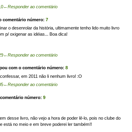
10
←
Responder ao comentário
o comentário número:
7
ginar o desenrolar da história, ultimamente tenho lido muito livro
 p/ oxigenar as idéias... Boa dica!
29
←
Responder ao comentário
ipou com o comentário número:
8
onfessar, em 2011 não li nenhum livro! :O
05
←
Responder ao comentário
 comentário número:
9
em desse livro, não vejo a hora de poder lê-lo, pois no clube do
ele está no meio e em breve poderei ler também!!