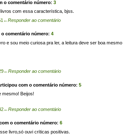
om o comentário número:
3
 livros com essa característica, bjss.
51
←
Responder ao comentário
m o comentário número:
4
livro e sou meio curiosa pra ler, a leitura deve ser boa mesmo
29
←
Responder ao comentário
rticipou com o comentário número:
5
te mesmo! Beijos!
42
←
Responder ao comentário
 com o comentário número:
6
e livro,só ouvi críticas positivas.