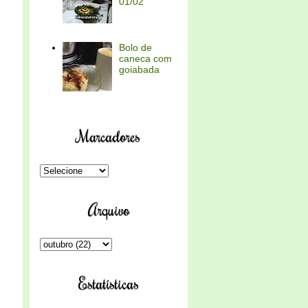
01/02
Bolo de
caneca com
goiabada
Marcadores
Arquivo
Estatísticas