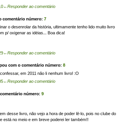
10
←
Responder ao comentário
o comentário número:
7
ginar o desenrolar da história, ultimamente tenho lido muito livro
 p/ oxigenar as idéias... Boa dica!
29
←
Responder ao comentário
ipou com o comentário número:
8
onfessar, em 2011 não li nenhum livro! :O
05
←
Responder ao comentário
 comentário número:
9
em desse livro, não vejo a hora de poder lê-lo, pois no clube do
ele está no meio e em breve poderei ler também!!