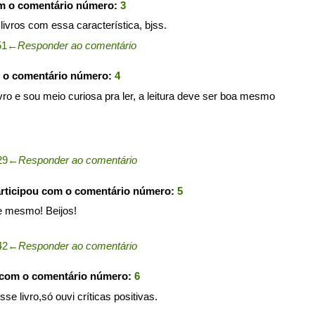
om o comentário número:
3
 livros com essa característica, bjss.
51
←
Responder ao comentário
m o comentário número:
4
livro e sou meio curiosa pra ler, a leitura deve ser boa mesmo
29
←
Responder ao comentário
rticipou com o comentário número:
5
te mesmo! Beijos!
42
←
Responder ao comentário
 com o comentário número:
6
e livro,só ouvi críticas positivas.