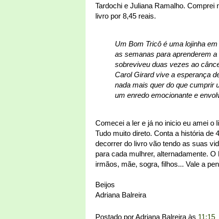
Tardochi e Juliana Ramalho. Comprei
livro por 8,45 reais.
Um Bom Tricô é uma lojinha em 
as semanas para aprenderem a f
sobreviveu duas vezes ao cânce
Carol Girard vive a esperança de
nada mais quer do que cumprir 
um enredo emocionante e envol
Comecei a ler e já no inicio eu amei o 
Tudo muito direto. Conta a história d
decorrer do livro vão tendo as suas v
para cada mulhrer, alternadamente. O l
irmãos, mãe, sogra, filhos... Vale a pen
Beijos
Adriana Balreira
Postado por
Adriana Balreira
às
11:15