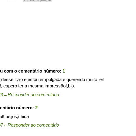
ou com o comentário número:
1
desse livro e estou empolgada e querendo muito ler!
!, espero ter a mesma impressão!,bjo.
23
←
Responder ao comentário
entário número:
2
al! beijos,chica
37
←
Responder ao comentário