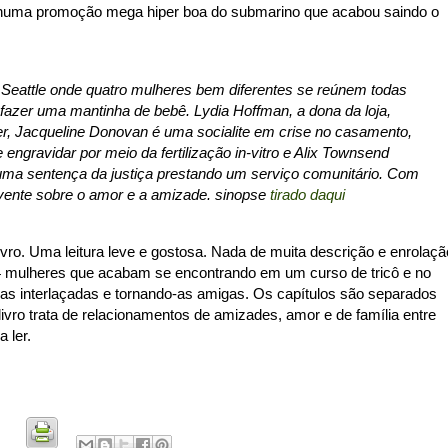
 numa promoção mega hiper boa do submarino que acabou saindo o
Seattle onde quatro mulheres bem diferentes se reúnem todas
azer uma mantinha de bebê. Lydia Hoffman, a dona da loja,
r, Jacqueline Donovan é uma socialite em crise no casamento,
 engravidar por meio da fertilização in-vitro e Alix Townsend
uma sentença da justiça prestando um serviço comunitário. Com
vente sobre o amor e a amizade. sinopse
tirado daqui
livro. Uma leitura leve e gostosa. Nada de muita descrição e enrolaçã
e 4 mulheres que acabam se encontrando em um curso de tricô e no
idas interlaçadas e tornando-as amigas. Os capítulos são separados
ivro trata de relacionamentos de amizades, amor e de família entre
a ler.