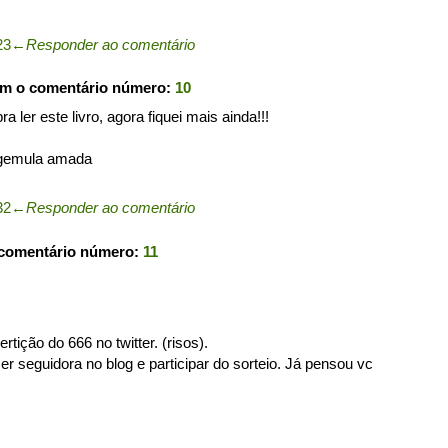
23
←
Responder ao comentário
om o comentário número:
10
ra ler este livro, agora fiquei mais ainda!!!
 gemula amada
32
←
Responder ao comentário
 comentário número:
11
tição do 666 no twitter. (risos).
er seguidora no blog e participar do sorteio. Já pensou vc