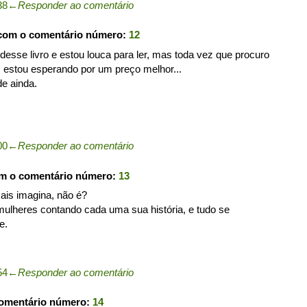
38
←
Responder ao comentário
 com o comentário número:
12
e desse livro e estou louca para ler, mas toda vez que procuro
s estou esperando por um preço melhor...
e ainda.
00
←
Responder ao comentário
om o comentário número:
13
amais imagina, não é?
mulheres contando cada uma sua história, e tudo se
e.
54
←
Responder ao comentário
comentário número:
14