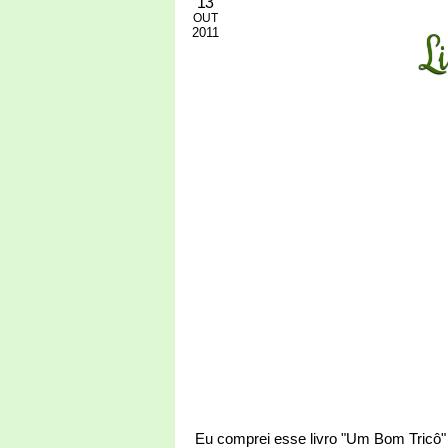
13
OUT
2011
L
Eu comprei esse livro "Um Bom Tricô"