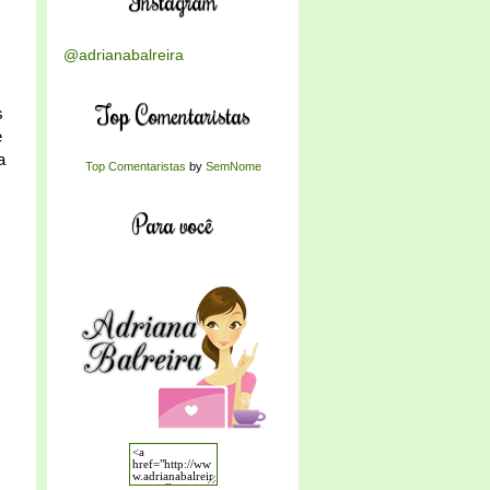
Instagram
@adrianabalreira
Top Comentaristas
s
e
a
Top Comentaristas
by
SemNome
Para você