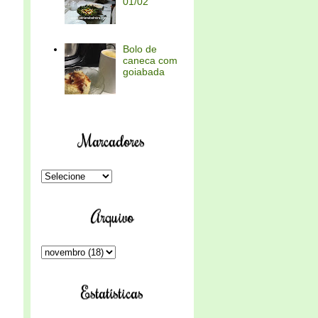
01/02
Bolo de
caneca com
goiabada
Marcadores
Arquivo
Estatísticas