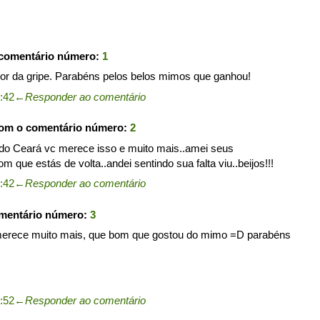
 comentário número:
1
r da gripe. Parabéns pelos belos mimos que ganhou!
:42
←
Responder ao comentário
com o comentário número:
2
do Ceará vc merece isso e muito mais..amei seus
m que estás de volta..andei sentindo sua falta viu..beijos!!!
:42
←
Responder ao comentário
omentário número:
3
e merece muito mais, que bom que gostou do mimo =D parabéns
:52
←
Responder ao comentário