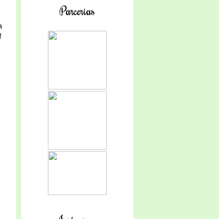
Parcerias
a
!