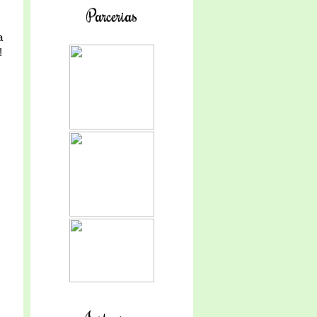
Parcerias
a
!