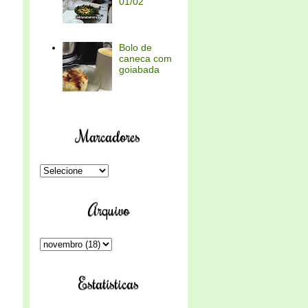
01/02
Bolo de
caneca com
goiabada
Marcadores
Arquivo
Estatísticas