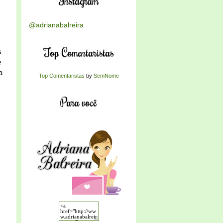
Instagram
@adrianabalreira
Top Comentaristas
s
e
a
Top Comentaristas
by
SemNome
Para você