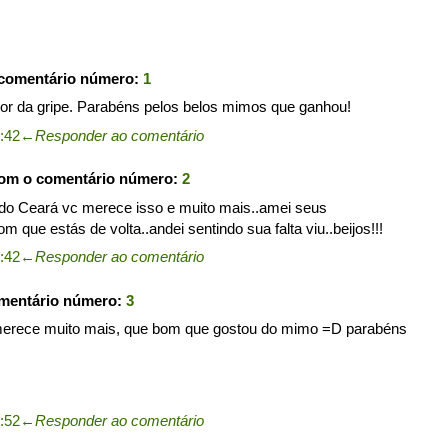
 comentário número:
1
r da gripe. Parabéns pelos belos mimos que ganhou!
:42
←
Responder ao comentário
com o comentário número:
2
do Ceará vc merece isso e muito mais..amei seus
m que estás de volta..andei sentindo sua falta viu..beijos!!!
:42
←
Responder ao comentário
omentário número:
3
e merece muito mais, que bom que gostou do mimo =D parabéns
:52
←
Responder ao comentário