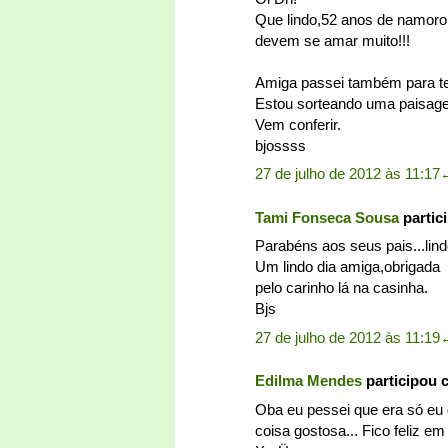
Que lindo,52 anos de namoro 
devem se amar muito!!!
Amiga passei também para te 
Estou sorteando uma paisag
Vem conferir.
bjossss
27 de julho de 2012 às 11:17
Tami Fonseca Sousa
partic
Parabéns aos seus pais...lind
Um lindo dia amiga,obrigada
pelo carinho lá na casinha.
Bjs
27 de julho de 2012 às 11:19
Edilma Mendes
participou 
Oba eu pessei que era só eu
coisa gostosa... Fico feliz em