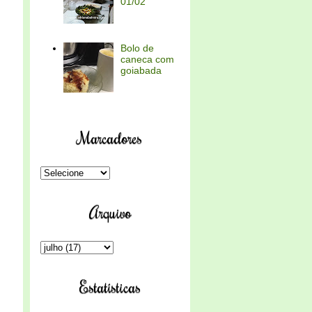
01/02
Bolo de
caneca com
goiabada
Marcadores
Arquivo
Estatísticas