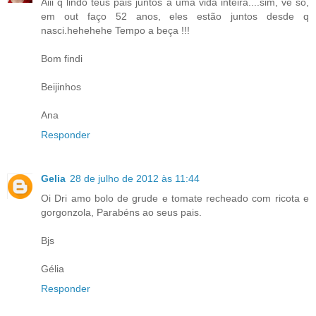
Aiii q lindo teus pais juntos a uma vida inteira....sim, vê só,
em out faço 52 anos, eles estão juntos desde q
nasci.hehehehe Tempo a beça !!!
Bom findi
Beijinhos
Ana
Responder
Gelia
28 de julho de 2012 às 11:44
Oi Dri amo bolo de grude e tomate recheado com ricota e
gorgonzola, Parabéns ao seus pais.
Bjs
Gélia
Responder