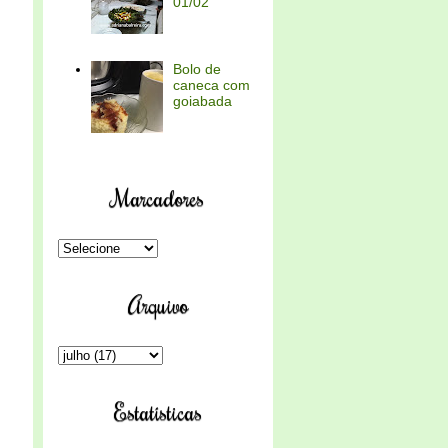
01/02
Bolo de
caneca com
goiabada
Marcadores
Arquivo
Estatísticas