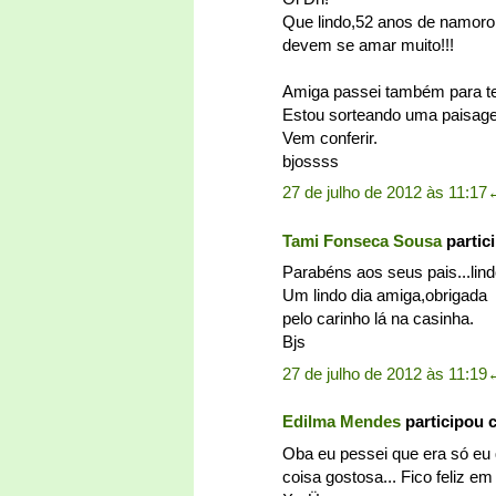
Que lindo,52 anos de namoro 
devem se amar muito!!!
Amiga passei também para te 
Estou sorteando uma paisag
Vem conferir.
bjossss
27 de julho de 2012 às 11:17
Tami Fonseca Sousa
partic
Parabéns aos seus pais...lind
Um lindo dia amiga,obrigada
pelo carinho lá na casinha.
Bjs
27 de julho de 2012 às 11:19
Edilma Mendes
participou 
Oba eu pessei que era só eu
coisa gostosa... Fico feliz em