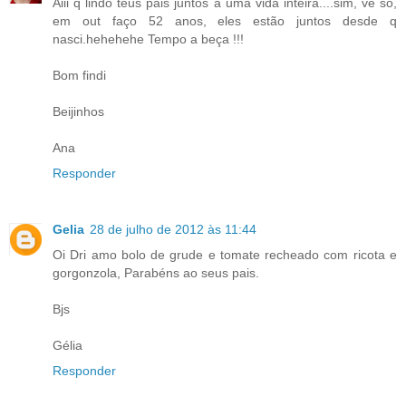
Aiii q lindo teus pais juntos a uma vida inteira....sim, vê só,
em out faço 52 anos, eles estão juntos desde q
nasci.hehehehe Tempo a beça !!!
Bom findi
Beijinhos
Ana
Responder
Gelia
28 de julho de 2012 às 11:44
Oi Dri amo bolo de grude e tomate recheado com ricota e
gorgonzola, Parabéns ao seus pais.
Bjs
Gélia
Responder