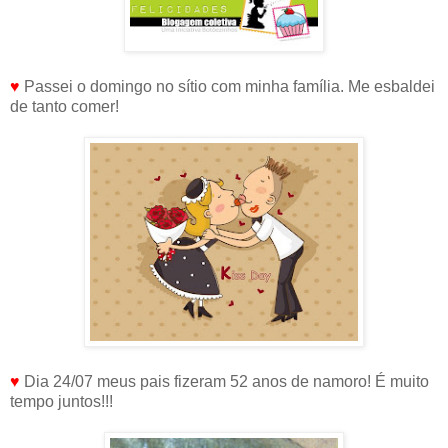
♥
Passei o domingo no sítio com minha família. Me esbaldei
de tanto comer!
♥
Dia 24/07 meus pais fizeram 52 anos de namoro! É muito
tempo juntos!!!