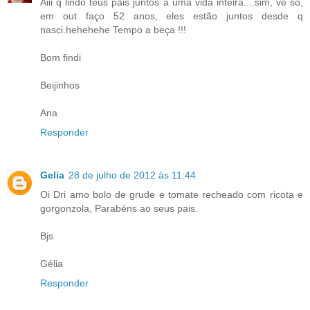
Aiii q lindo teus pais juntos a uma vida inteira....sim, vê só,
em out faço 52 anos, eles estão juntos desde q
nasci.hehehehe Tempo a beça !!!
Bom findi
Beijinhos
Ana
Responder
Gelia
28 de julho de 2012 às 11:44
Oi Dri amo bolo de grude e tomate recheado com ricota e
gorgonzola, Parabéns ao seus pais.
Bjs
Gélia
Responder