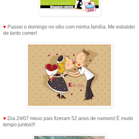
♥
Passei o domingo no sítio com minha família. Me esbaldei
de tanto comer!
♥
Dia 24/07 meus pais fizeram 52 anos de namoro! É muito
tempo juntos!!!