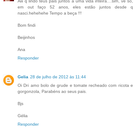
Aiii q lindo teus pais juntos a uma vida inteira....sim, vê só,
em out faço 52 anos, eles estão juntos desde q
nasci.hehehehe Tempo a beça !!!
Bom findi
Beijinhos
Ana
Responder
Gelia
28 de julho de 2012 às 11:44
Oi Dri amo bolo de grude e tomate recheado com ricota e
gorgonzola, Parabéns ao seus pais.
Bjs
Gélia
Responder