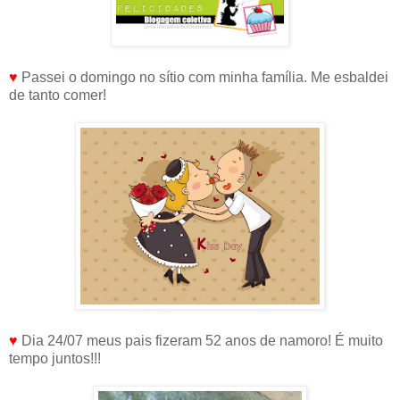
♥
Passei o domingo no sítio com minha família. Me esbaldei
de tanto comer!
♥
Dia 24/07 meus pais fizeram 52 anos de namoro! É muito
tempo juntos!!!