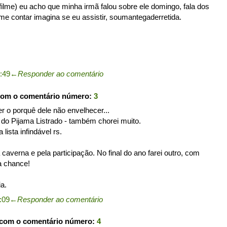
filme) eu acho que minha irmã falou sobre ele domingo, fala dos
me contar imagina se eu assistir, soumantegaderretida.
0:49
←
Responder ao comentário
com o comentário número:
3
er o porquê dele não envelhecer...
do Pijama Listrado - também chorei muito.
lista infindável rs.
 caverna e pela participação. No final do ano farei outro, com
a chance!
a.
:09
←
Responder ao comentário
 com o comentário número:
4