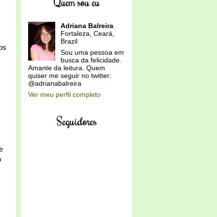
Quem sou eu
Adriana Balreira
Fortaleza, Ceará,
Brazil
os
Sou uma pessoa em
m
busca da felicidade.
Amante da leitura. Quem
quiser me seguir no twitter:
@adrianabalreira
Ver meu perfil completo
Seguidores
e
o