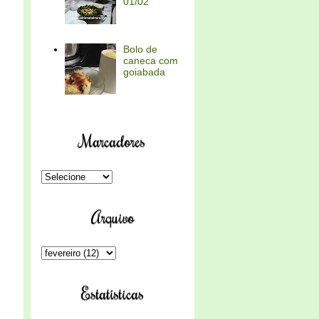
01/02
Bolo de
caneca com
goiabada
Marcadores
Arquivo
Estatísticas