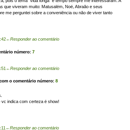
eza, pois o tema "vida longa" e tempo sempre me interessaram. A
oas que viveram muito: Matusalém, Noé, Abraão e seus
re me perguntei sobre a conveniência ou não de viver tanto
2:42
←
Responder ao comentário
entário número:
7
4:51
←
Responder ao comentário
 com o comentário número:
8
s.
 vc indica com certeza é show!
:11
←
Responder ao comentário