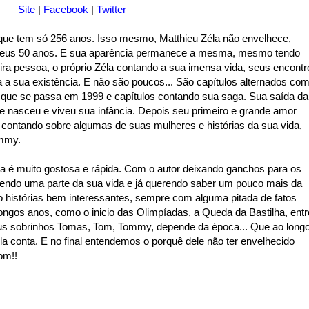
Site
|
Facebook
|
Twitter
 que tem só 256 anos. Isso mesmo, Matthieu Zéla não envelhece,
 seus 50 anos. E sua aparência permanece a mesma, mesmo tendo
eira pessoa, o próprio Zéla contando a sua imensa vida, seus encontr
a sua existência. E não são poucos... São capítulos alternados co
 que se passa em 1999 e capítulos contando sua saga. Sua saída da
 nasceu e viveu sua infância. Depois seu primeiro e grande amor
i contando sobre algumas de suas mulheres e histórias da sua vida,
ommy.
tura é muito gostosa e rápida. Com o autor deixando ganchos para os
endo uma parte da sua vida e já querendo saber um pouco mais da
ão histórias bem interessantes, sempre com alguma pitada de fatos
longos anos, como o inicio das Olimpíadas, a Queda da Bastilha, entr
eus sobrinhos Tomas, Tom, Tommy, depende da época... Que ao long
la conta. E no final entendemos o porquê dele não ter envelhecido
om!!