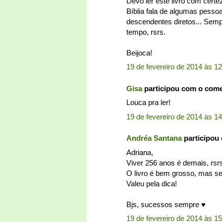
Devo ler este livro com cert
Bíblia fala de algumas pess
descendentes diretos... Semp
tempo, rsrs.
Beijoca!
19 de fevereiro de 2014 às 1
Gisa
participou com o com
Louca pra ler!
19 de fevereiro de 2014 às 1
Andréa Santana
participou
Adriana,
Viver 256 anos é demais, rsr
O livro é bem grosso, mas se
Valeu pela dica!
Bjs, sucessos sempre ♥
19 de fevereiro de 2014 às 15