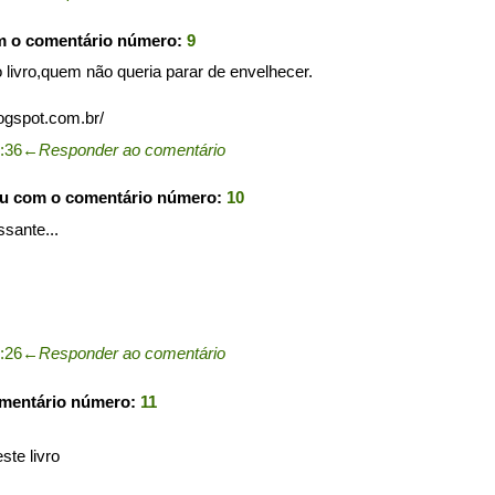
m o comentário número:
9
o livro,quem não queria parar de envelhecer.
logspot.com.br/
5:36
←
Responder ao comentário
ou com o comentário número:
10
ssante...
6:26
←
Responder ao comentário
omentário número:
11
ste livro