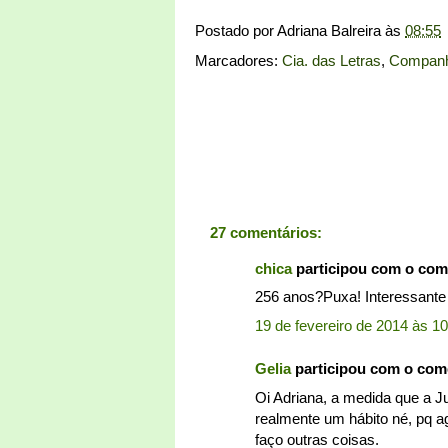
Postado por
Adriana Balreira
às
08:55
Marcadores:
Cia. das Letras
,
Companh
27 comentários:
chica
participou com o com
256 anos?Puxa! Interessante d
19 de fevereiro de 2014 às 1
Gelia
participou com o com
Oi Adriana, a medida que a Jul
realmente um hábito né, pq 
faço outras coisas.