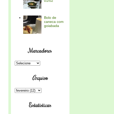
01/02
Bolo de
caneca com
goiabada
Marcadores
Arquivo
Estatísticas