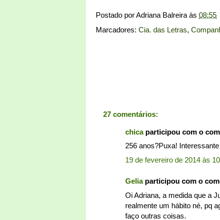
Postado por
Adriana Balreira
às
08:55
Marcadores:
Cia. das Letras
,
Companh
27 comentários:
chica
participou com o com
256 anos?Puxa! Interessante d
19 de fevereiro de 2014 às 1
Gelia
participou com o com
Oi Adriana, a medida que a Jul
realmente um hábito né, pq 
faço outras coisas.