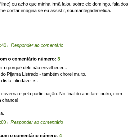
filme) eu acho que minha irmã falou sobre ele domingo, fala dos
me contar imagina se eu assistir, soumantegaderretida.
0:49
←
Responder ao comentário
com o comentário número:
3
er o porquê dele não envelhecer...
do Pijama Listrado - também chorei muito.
lista infindável rs.
 caverna e pela participação. No final do ano farei outro, com
a chance!
a.
:09
←
Responder ao comentário
 com o comentário número:
4