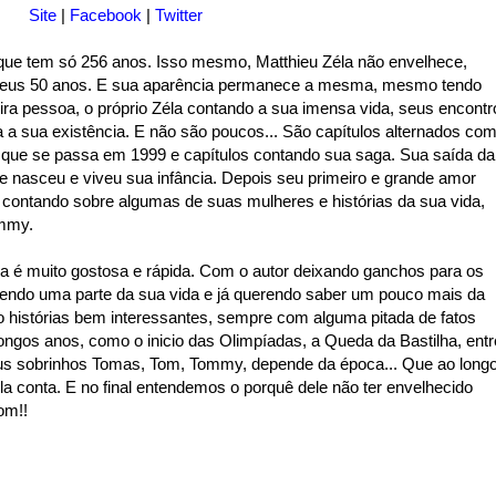
Site
|
Facebook
|
Twitter
 que tem só 256 anos. Isso mesmo, Matthieu Zéla não envelhece,
 seus 50 anos. E sua aparência permanece a mesma, mesmo tendo
eira pessoa, o próprio Zéla contando a sua imensa vida, seus encontr
a sua existência. E não são poucos... São capítulos alternados co
 que se passa em 1999 e capítulos contando sua saga. Sua saída da
 nasceu e viveu sua infância. Depois seu primeiro e grande amor
i contando sobre algumas de suas mulheres e histórias da sua vida,
ommy.
tura é muito gostosa e rápida. Com o autor deixando ganchos para os
endo uma parte da sua vida e já querendo saber um pouco mais da
ão histórias bem interessantes, sempre com alguma pitada de fatos
longos anos, como o inicio das Olimpíadas, a Queda da Bastilha, entr
eus sobrinhos Tomas, Tom, Tommy, depende da época... Que ao long
la conta. E no final entendemos o porquê dele não ter envelhecido
om!!