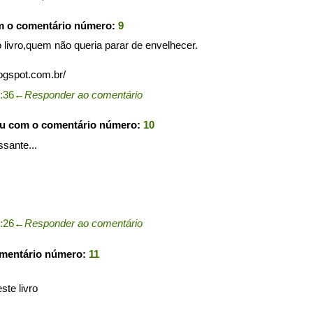
m o comentário número:
9
o livro,quem não queria parar de envelhecer.
logspot.com.br/
5:36
←
Responder ao comentário
ou com o comentário número:
10
ssante...
6:26
←
Responder ao comentário
omentário número:
11
ste livro