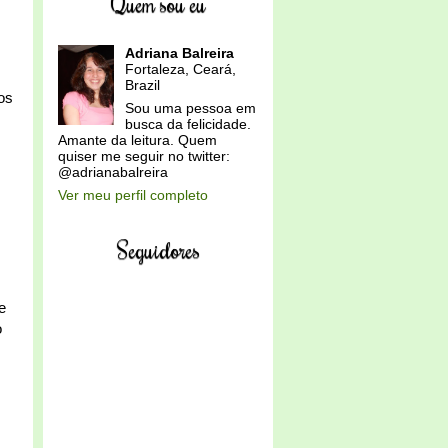
Quem sou eu
Adriana Balreira
Fortaleza, Ceará,
Brazil
os
Sou uma pessoa em
m
busca da felicidade.
Amante da leitura. Quem
quiser me seguir no twitter:
@adrianabalreira
Ver meu perfil completo
Seguidores
e
o