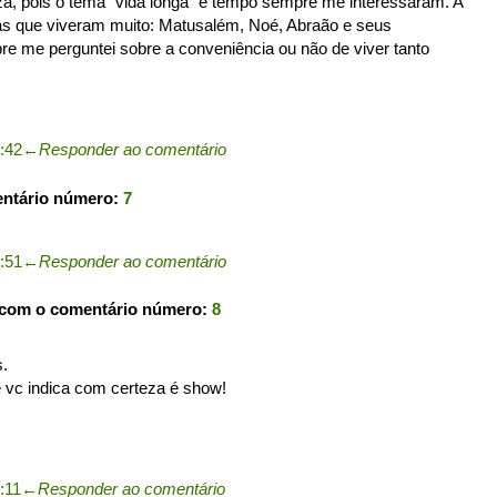
eza, pois o tema "vida longa" e tempo sempre me interessaram. A
oas que viveram muito: Matusalém, Noé, Abraão e seus
re me perguntei sobre a conveniência ou não de viver tanto
2:42
←
Responder ao comentário
entário número:
7
4:51
←
Responder ao comentário
 com o comentário número:
8
s.
 vc indica com certeza é show!
:11
←
Responder ao comentário