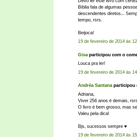
Devo ler este livro com cert
Bíblia fala de algumas pess
descendentes diretos... Semp
tempo, rsrs.
Beijoca!
19 de fevereiro de 2014 às 1
Gisa
participou com o com
Louca pra ler!
19 de fevereiro de 2014 às 1
Andréa Santana
participou
Adriana,
Viver 256 anos é demais, rsr
O livro é bem grosso, mas se
Valeu pela dica!
Bjs, sucessos sempre ♥
19 de fevereiro de 2014 às 15