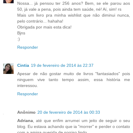
Nossa... já pensou ter 256 anos? Bem, se ele parou aos
50, já vale a pena, pois ainda tem saúde, né! Aí, sim! rs
Mais um livro pra minha wishlist que não diminui nunca,
pelo contrário... hahaha!
Obrigada por mais esta dica!
Bjns
:)
Responder
Cintia
19 de fevereiro de 2014 às 22:37
Apesar de não gostar muito de livros "fantasiados" pois
ninguem vive tanto tempo assim, essa história me
interessou.
Responder
Anônimo
20 de fevereiro de 2014 às 00:33
Adriana
, até que enfim arrumei um jeito de seguir o seu
blog. Eu estava achando que ia "morrer" e perder o contato
com a amiga querida de sorriso lindo.