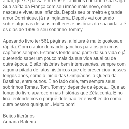
atual, que se passa em 1999 e capítulos contando sua saga.
Sua saída da França com seu irmão mais novo, onde
nasceu e viveu sua infância. Depois seu primeiro e grande
amor Dominique, já na Inglaterra. Depois vai contando
sobre algumas de suas mulheres e histórias da sua vida, até
os dias de 1999 e seu sobrinho Tommy.
Apesar do livro ter 561 páginas, a leitura é muito gostosa e
rápida. Com o autor deixando ganchos para os próximos
capítulos sempre. Estamos lendo uma parte da sua vida e já
querendo saber um pouco mais da sua vida atual ou de
outra época. E são histórias bem interessantes, sempre com
alguma pitada de fatos históricos que ele presenciou nesses
longos anos, como o inicio das Olimpíadas, a Queda da
Bastilha, entre outros. E ao lado dele, tem sempre seus
sobrinhos Tomas, Tom, Tommy, depende da época... Que ao
longo do livro aparecem nas histórias que Zéla conta. E no
final entendemos o porquê dele não ter envelhecido como
outra pessoa qualquer... Muito bom!!
Beijos literários
Adriana Balreira