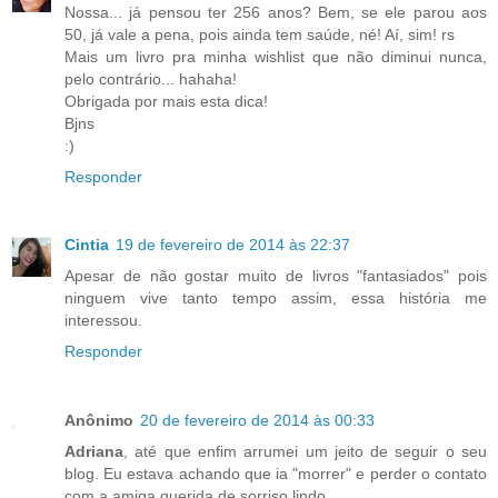
Nossa... já pensou ter 256 anos? Bem, se ele parou aos
50, já vale a pena, pois ainda tem saúde, né! Aí, sim! rs
Mais um livro pra minha wishlist que não diminui nunca,
pelo contrário... hahaha!
Obrigada por mais esta dica!
Bjns
:)
Responder
Cintia
19 de fevereiro de 2014 às 22:37
Apesar de não gostar muito de livros "fantasiados" pois
ninguem vive tanto tempo assim, essa história me
interessou.
Responder
Anônimo
20 de fevereiro de 2014 às 00:33
Adriana
, até que enfim arrumei um jeito de seguir o seu
blog. Eu estava achando que ia "morrer" e perder o contato
com a amiga querida de sorriso lindo.