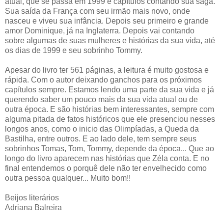
atual, que se passa em 1999 e capítulos contando sua saga.
Sua saída da França com seu irmão mais novo, onde
nasceu e viveu sua infância. Depois seu primeiro e grande
amor Dominique, já na Inglaterra. Depois vai contando
sobre algumas de suas mulheres e histórias da sua vida, até
os dias de 1999 e seu sobrinho Tommy.
Apesar do livro ter 561 páginas, a leitura é muito gostosa e
rápida. Com o autor deixando ganchos para os próximos
capítulos sempre. Estamos lendo uma parte da sua vida e já
querendo saber um pouco mais da sua vida atual ou de
outra época. E são histórias bem interessantes, sempre com
alguma pitada de fatos históricos que ele presenciou nesses
longos anos, como o inicio das Olimpíadas, a Queda da
Bastilha, entre outros. E ao lado dele, tem sempre seus
sobrinhos Tomas, Tom, Tommy, depende da época... Que ao
longo do livro aparecem nas histórias que Zéla conta. E no
final entendemos o porquê dele não ter envelhecido como
outra pessoa qualquer... Muito bom!!
Beijos literários
Adriana Balreira