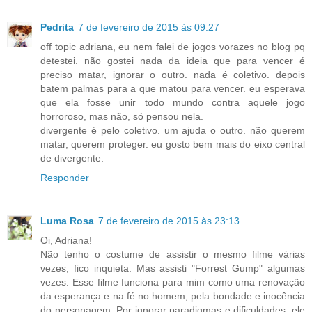
Pedrita
7 de fevereiro de 2015 às 09:27
off topic adriana, eu nem falei de jogos vorazes no blog pq
detestei. não gostei nada da ideia que para vencer é
preciso matar, ignorar o outro. nada é coletivo. depois
batem palmas para a que matou para vencer. eu esperava
que ela fosse unir todo mundo contra aquele jogo
horroroso, mas não, só pensou nela.
divergente é pelo coletivo. um ajuda o outro. não querem
matar, querem proteger. eu gosto bem mais do eixo central
de divergente.
Responder
Luma Rosa
7 de fevereiro de 2015 às 23:13
Oi, Adriana!
Não tenho o costume de assistir o mesmo filme várias
vezes, fico inquieta. Mas assisti "Forrest Gump" algumas
vezes. Esse filme funciona para mim como uma renovação
da esperança e na fé no homem, pela bondade e inocência
do personagem. Por ignorar paradigmas e dificuldades, ele