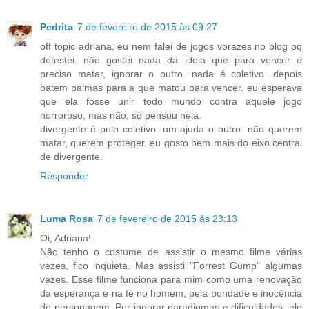
Pedrita
7 de fevereiro de 2015 às 09:27
off topic adriana, eu nem falei de jogos vorazes no blog pq
detestei. não gostei nada da ideia que para vencer é
preciso matar, ignorar o outro. nada é coletivo. depois
batem palmas para a que matou para vencer. eu esperava
que ela fosse unir todo mundo contra aquele jogo
horroroso, mas não, só pensou nela.
divergente é pelo coletivo. um ajuda o outro. não querem
matar, querem proteger. eu gosto bem mais do eixo central
de divergente.
Responder
Luma Rosa
7 de fevereiro de 2015 às 23:13
Oi, Adriana!
Não tenho o costume de assistir o mesmo filme várias
vezes, fico inquieta. Mas assisti "Forrest Gump" algumas
vezes. Esse filme funciona para mim como uma renovação
da esperança e na fé no homem, pela bondade e inocência
do personagem. Por ignorar paradigmas e dificuldades, ele