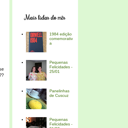
Mais lidas do mês
1984 edição
comemorativ
a
Pequenas
Felicidades -
se
25/01
??
Panelinhas
de Cuscuz
Pequenas
Felicidades -