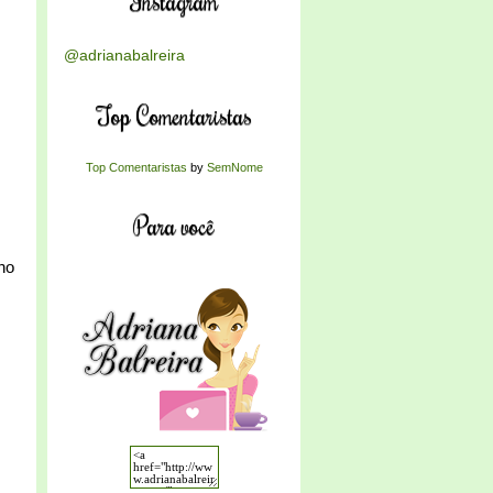
Instagram
@adrianabalreira
Top Comentaristas
Top Comentaristas
by
SemNome
Para você
no