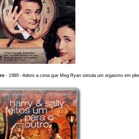
tro
- 1989 - Adoro a cena que Meg Ryan simula um orgasmo em ple