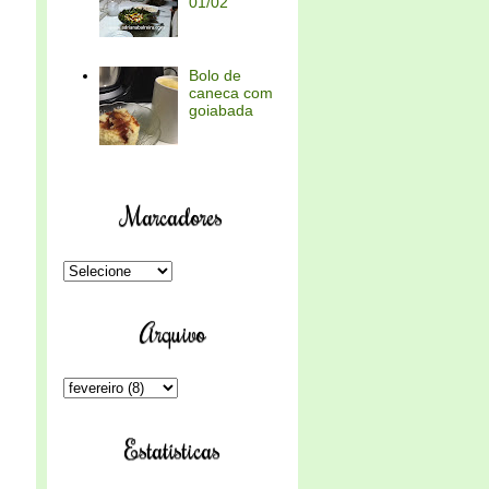
01/02
Bolo de
caneca com
goiabada
Marcadores
Arquivo
Estatísticas