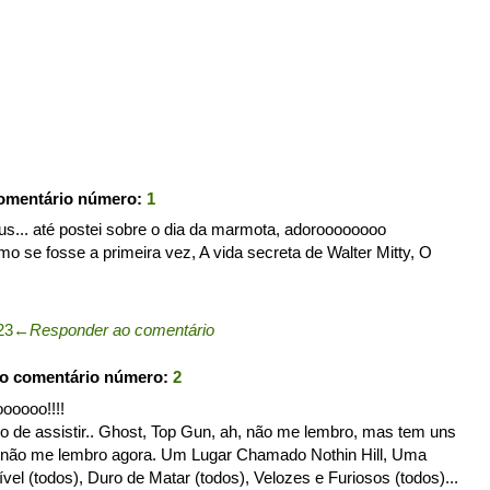
comentário número:
1
.. até postei sobre o dia da marmota, adoroooooooo
o se fosse a primeira vez, A vida secreta de Walter Mitty, O
23
←
Responder ao comentário
 o comentário número:
2
oooo!!!!
 de assistir.. Ghost, Top Gun, ah, não me lembro, mas tem uns
.. não me lembro agora. Um Lugar Chamado Nothin Hill, Uma
el (todos), Duro de Matar (todos), Velozes e Furiosos (todos)...