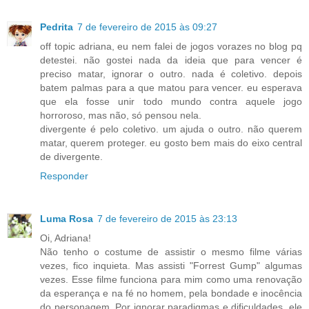
Pedrita
7 de fevereiro de 2015 às 09:27
off topic adriana, eu nem falei de jogos vorazes no blog pq
detestei. não gostei nada da ideia que para vencer é
preciso matar, ignorar o outro. nada é coletivo. depois
batem palmas para a que matou para vencer. eu esperava
que ela fosse unir todo mundo contra aquele jogo
horroroso, mas não, só pensou nela.
divergente é pelo coletivo. um ajuda o outro. não querem
matar, querem proteger. eu gosto bem mais do eixo central
de divergente.
Responder
Luma Rosa
7 de fevereiro de 2015 às 23:13
Oi, Adriana!
Não tenho o costume de assistir o mesmo filme várias
vezes, fico inquieta. Mas assisti "Forrest Gump" algumas
vezes. Esse filme funciona para mim como uma renovação
da esperança e na fé no homem, pela bondade e inocência
do personagem. Por ignorar paradigmas e dificuldades, ele