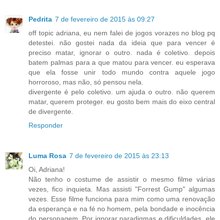
Pedrita
7 de fevereiro de 2015 às 09:27
off topic adriana, eu nem falei de jogos vorazes no blog pq
detestei. não gostei nada da ideia que para vencer é
preciso matar, ignorar o outro. nada é coletivo. depois
batem palmas para a que matou para vencer. eu esperava
que ela fosse unir todo mundo contra aquele jogo
horroroso, mas não, só pensou nela.
divergente é pelo coletivo. um ajuda o outro. não querem
matar, querem proteger. eu gosto bem mais do eixo central
de divergente.
Responder
Luma Rosa
7 de fevereiro de 2015 às 23:13
Oi, Adriana!
Não tenho o costume de assistir o mesmo filme várias
vezes, fico inquieta. Mas assisti "Forrest Gump" algumas
vezes. Esse filme funciona para mim como uma renovação
da esperança e na fé no homem, pela bondade e inocência
do personagem. Por ignorar paradigmas e dificuldades, ele