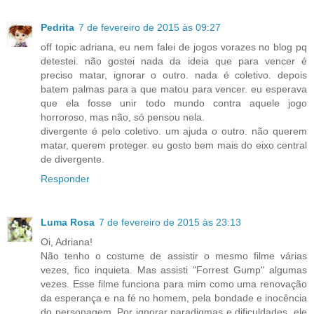
Pedrita
7 de fevereiro de 2015 às 09:27
off topic adriana, eu nem falei de jogos vorazes no blog pq
detestei. não gostei nada da ideia que para vencer é
preciso matar, ignorar o outro. nada é coletivo. depois
batem palmas para a que matou para vencer. eu esperava
que ela fosse unir todo mundo contra aquele jogo
horroroso, mas não, só pensou nela.
divergente é pelo coletivo. um ajuda o outro. não querem
matar, querem proteger. eu gosto bem mais do eixo central
de divergente.
Responder
Luma Rosa
7 de fevereiro de 2015 às 23:13
Oi, Adriana!
Não tenho o costume de assistir o mesmo filme várias
vezes, fico inquieta. Mas assisti "Forrest Gump" algumas
vezes. Esse filme funciona para mim como uma renovação
da esperança e na fé no homem, pela bondade e inocência
do personagem. Por ignorar paradigmas e dificuldades, ele