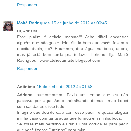
Responder
Maitê Rodrigues
15 de junho de 2012 às 00:45
Oi, Adriana!!
Esse pudim é delícia mesmo!!! Acho difícil encontrar
alguém que não goste dele. Ainda bem que vocês fazem a
receita dupla, né? Huummm, deu água na boca, agora,
mas já está bem tarde pra ir fazer...hehehe. Bjs. Maitê
Rodrigues - www.ateliedamaite.blogspot.com
Responder
Anônimo
15 de junho de 2012 às 01:58
Adriana
, hummmmmm! Fazia um tempo que eu não
passava por aqui. Ando trabalhando demais, mas fiquei
com saudades disso tudo.
Imagine que dou de cara com esse pudim e quase alaguei
minha casa com tanta água que formou em minha boca.
Se fosse mais pertinho eu dava uma corrida aí para pedir
que você fizesse "unzinho" para mim.