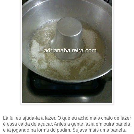
Lá fui eu ajuda-la a fazer. O que eu acho mais chato de fazer
é essa calda de açúcar. Antes a gente fazia em outra panela
e ia jogando na forma do pudim. Sujava mais uma panela.