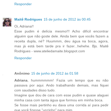
Responder
Maitê Rodrigues
15 de junho de 2012 às 00:45
Oi, Adriana!!
Esse pudim é delícia mesmo!!! Acho difícil encontrar
alguém que não goste dele. Ainda bem que vocês fazem a
receita dupla, né? Huummm, deu água na boca, agora,
mas já está bem tarde pra ir fazer...hehehe. Bjs. Maitê
Rodrigues - www.ateliedamaite.blogspot.com
Responder
Anônimo
15 de junho de 2012 às 01:58
Adriana
, hummmmmm! Fazia um tempo que eu não
passava por aqui. Ando trabalhando demais, mas fiquei
com saudades disso tudo.
Imagine que dou de cara com esse pudim e quase alaguei
minha casa com tanta água que formou em minha boca.
Se fosse mais pertinho eu dava uma corrida aí para pedir
que você fizesse "unzinho" para mim.