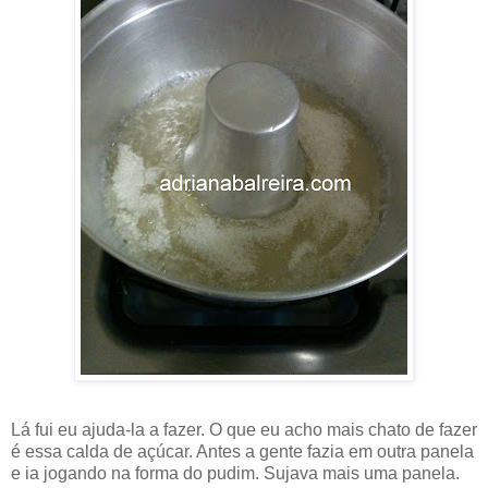
Lá fui eu ajuda-la a fazer. O que eu acho mais chato de fazer
é essa calda de açúcar. Antes a gente fazia em outra panela
e ia jogando na forma do pudim. Sujava mais uma panela.