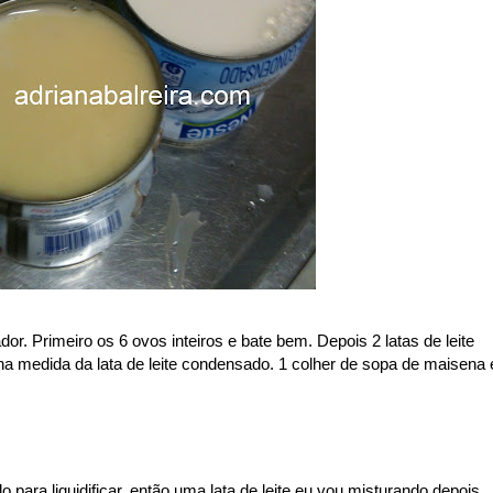
ador. Primeiro os 6 ovos inteiros e bate bem. Depois 2 latas de leite
 na medida da lata de leite condensado. 1 colher de sopa de maisena 
o para liquidificar, então uma lata de leite eu vou misturando depois