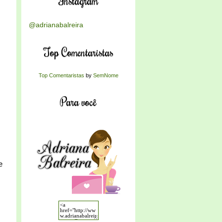
Instagram
@adrianabalreira
Top Comentaristas
Top Comentaristas
by
SemNome
Para você
e