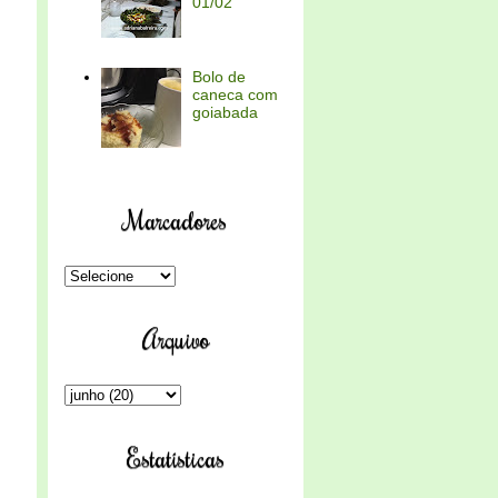
01/02
Bolo de
caneca com
goiabada
Marcadores
Arquivo
Estatísticas