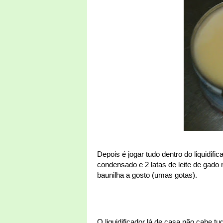
Depois é jogar tudo dentro do liquidific
condensado e 2 latas de leite de gado
baunilha a gosto (umas gotas).
O liquidificador lá de casa não cabe tud