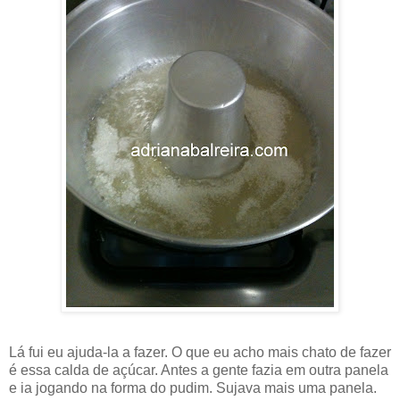
Lá fui eu ajuda-la a fazer. O que eu acho mais chato de fazer
é essa calda de açúcar. Antes a gente fazia em outra panela
e ia jogando na forma do pudim. Sujava mais uma panela.