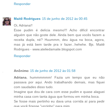
Responder
Maitê Rodrigues
15 de junho de 2012 às 00:45
Oi, Adriana!!
Esse pudim é delícia mesmo!!! Acho difícil encontrar
alguém que não goste dele. Ainda bem que vocês fazem a
receita dupla, né? Huummm, deu água na boca, agora,
mas já está bem tarde pra ir fazer...hehehe. Bjs. Maitê
Rodrigues - www.ateliedamaite.blogspot.com
Responder
Anônimo
15 de junho de 2012 às 01:58
Adriana
, hummmmmm! Fazia um tempo que eu não
passava por aqui. Ando trabalhando demais, mas fiquei
com saudades disso tudo.
Imagine que dou de cara com esse pudim e quase alaguei
minha casa com tanta água que formou em minha boca.
Se fosse mais pertinho eu dava uma corrida aí para pedir
que você fizesse "unzinho" para mim.