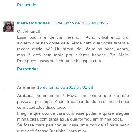
Responder
Maitê Rodrigues
15 de junho de 2012 às 00:45
Oi, Adriana!!
Esse pudim é delícia mesmo!!! Acho difícil encontrar
alguém que não goste dele. Ainda bem que vocês fazem a
receita dupla, né? Huummm, deu água na boca, agora,
mas já está bem tarde pra ir fazer...hehehe. Bjs. Maitê
Rodrigues - www.ateliedamaite.blogspot.com
Responder
Anônimo
15 de junho de 2012 às 01:58
Adriana
, hummmmmm! Fazia um tempo que eu não
passava por aqui. Ando trabalhando demais, mas fiquei
com saudades disso tudo.
Imagine que dou de cara com esse pudim e quase alaguei
minha casa com tanta água que formou em minha boca.
Se fosse mais pertinho eu dava uma corrida aí para pedir
que você fizesse "unzinho" para mim.