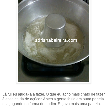
Lá fui eu ajuda-la a fazer. O que eu acho mais chato de fazer
é essa calda de açúcar. Antes a gente fazia em outra panela
e ia jogando na forma do pudim. Sujava mais uma panela.