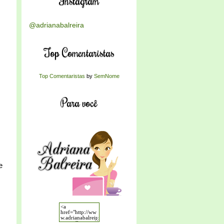
Instagram
@adrianabalreira
Top Comentaristas
Top Comentaristas
by
SemNome
Para você
e