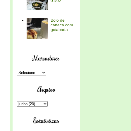
01/02
Bolo de
caneca com
goiabada
Marcadores
Arquivo
Estatísticas