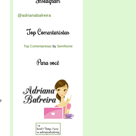
Instagram
@adrianabalreira
Top Comentaristas
Top Comentaristas
by
SemNome
Para você
e