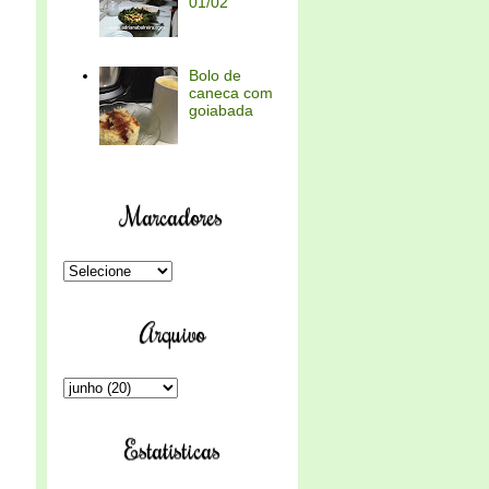
01/02
Bolo de
caneca com
goiabada
Marcadores
Arquivo
Estatísticas